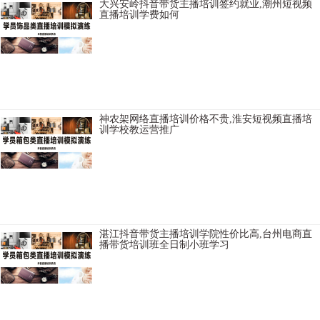
大兴安岭抖音带货主播培训签约就业,潮州短视频
直播培训学费如何
酒泉TikTok电商培训教学口碑好，宁波卖货主播培训班小班上课，威海
卖货主播培训机构学习需要多少费用，唐山快手直播培训资质齐全，
黔东南主播培训机构教授全面，宿迁淘宝主播培训基地专业的，马鞍
山快手直播培
神农架网络直播培训价格不贵,淮安短视频直播培
训学校教运营推广
泉州直播培训咨询方式，临沂网红直播培训学院给学生引流，连云港
淘宝直播培训班学习好，朔州网络主播培训班实现变现，昆明电商主
播培训机构学习周期，黄南快手直播培训学院学费如何，伊春视频号
直播培训基地去哪里学
湛江抖音带货主播培训学院性价比高,台州电商直
播带货培训班全日制小班学习
铜川TikTok短视频直播培训学习周期，五家渠网红直播培训学校实现变
现，文山视频号直播培训内容，沈阳短视频直播培训学院落实工作，
嘉兴网络主持人培训咨询方式，忻州抖音直播培训学校增加粉丝，武
汉网络主播培