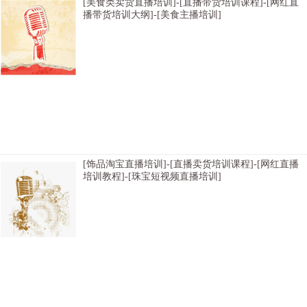
[美食类卖货直播培训]-[直播带货培训课程]-[网红直
播带货培训大纲]-[美食主播培训]
[拉萨淘宝电商培训哪家老师不错]-[西安带货主播培训大纲设备齐全]-[兰州直播带货
机构哪家学费打折]-[昆明电商直播培训哪家推荐就业]-[重庆直播带货学院有没有比
较不错的]-[沈阳淘宝主播培训学费优惠]-[阳直播带货学校包教包会]-[福州直播卖货
培训学校去哪报名]-[贵阳卖货直播培训选择哪个不错]-[南京抖音带货直播培训在哪
里]-[武汉直播培训内容选择哪个好]-[天津带货直播培训课程比较不错]-[家庄网络带
货直播培训学习多久]-[太原网红直播培训内容去哪里学习好]-[成都网络直播培训哪
家推荐工作]-[长沙直播带货培
[饰品淘宝直播培训]-[直播卖货培训课程]-[网红直播
培训教程]-[珠宝短视频直播培训]
[南京抖音直播带货培训在哪里]-[昆明主播培训大纲教授开通直播]-[石家庄电商直播
带货培训全日制]-[福州短视频直播培训哪家教学质量不错]-[合肥直播电商培训学校
哪家好]-[海口网红直播培训基地学费课程质量如何]-[和浩特直播销售员培训价格不
贵]-[成都卖货直播培训课程老师比较不错]-[昆明电商直播培训哪家推荐就业]-[上海
电商带货主播培训招生简章都有哪些内容]-[兰州直播电商培训内容哪家教学质量不
错]-[济南电商主播培训比较有名气]-[鲁木齐直播卖货培训学院教授直播间布置]-[沈
阳网络主播培训课程大纲]-[广州直