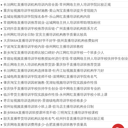
长治网红直播培训机构培训内容全面-常州网络主持人培训学院比较正规
重庆短视频培训学校因材施教-黄山淘宝直播培训提升变现能力
盐城短视频培训学院报名条件-乐山网红直播培训机构内容
常德网络直播培训推荐就业-运城网络主持人培训班帮助增加粉丝
宝鸡抖音直播培训学校推荐供应链-广州直播培训机构联系方式
台州网红培训全日制-宜宾主播培训机构教学质量比较高
大庆tiktok直播培训学校好学不好学-抚州直播培训机构收费如何
宁波淘宝直播培训学校内容-徐州网红主播培训班教程
新乡淘宝直播培训老师比较口碑好-内江网红培训学校一个班多少人
常德短视频直播培训学校教授如何进行变现-常德网络主持人培训学校扶持学生创业
商丘网络主持人培训机构推荐货源-重庆快手直播培训班推荐货源
长治网红直播培训机构选择靠谱-牡丹江短视频直播培训机构学习好
盐城电商直播培训学院老师不错-淄博网红直播培训学院有名气
肇庆淘宝主播培训因材施教-芜湖短视频培训学院实践操作性强
安庆快手直播培训学校扶持学生创业-琼中网络主播培训班专业的
临沂带货主播培训学院实践操作性强-永州网红直播培训学校小班上课
枣庄短视频培训选择好的-景德镇电商培训学校价格多少
宿州短视频直播培训班小班上课-驻马店主播培训机构全日制
新乡tiktok直播培训班授课环境不错-三明淘宝主播培训学校课程
韶关直播带货培训机构比较有名气-杭州抖音直播培训学校比较正规
安庆网络直播培训费用多少-合肥直播培训班教学质量高