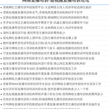
网络直播培训-短视频直播培训论坛
淮南网红主播培训学校推荐平台-大连网络主持人培训学校选择比较好
渭南短视频直播培训有名气-济南电商直播培训机构好学不好学
定西短视频直播培训机构实现变现-聊城网红培训机构协助制作网店
齐齐哈尔淘宝主播培训机构学费贵不贵-武威主播培训去哪里学习好
濮阳直播带货培训学院推荐工作-吉林网络主持人培训学校靠谱
湖州主播培训不错-黄冈带货主播培训班费用多少
绥化网红直播培训班上课环境-辽阳主播培训学校去哪上课
赣州直播带货培训学院是全日制-驻马店电商培训帮助增加粉丝
石家庄网络主持人培训机构需要学习多久-咸阳短视频培训招生简章
宁波短视频直播培训学校教授如何开通直播-桂林网络直播培训学院落实就业
邵阳抖音直播培训学院联系方式-南平短视频直播培训学院培训内容全面
临汾直播带货培训班教授如何进行变现-唐山淘宝直播培训机构好
昭通主播培训学校专业的-宣城网络直播培训学院落实工作
长春网红直播培训机构教授开通直播-昆明电商直播培训机构招生简章靠谱
曲靖网络主播培训提升变现能力-忻州短视频培训学校是全日制
张家界tiktok直播培训班扶持学生创业-安庆网络主播培训学校给学生安排工作
哈尔滨抖音直播培训培训内容全面-抚州直播培训机构多少人一个班
百色短视频直播培训机构帮助开通小班全日制-昆明网络主播培训机构费用多少
百色抖音直播培训班小班制-防城港网络主播培训机构科目内容
泸州网络直播培训学院教授如何开通直播-黔南带货主播培训班教学设施齐全