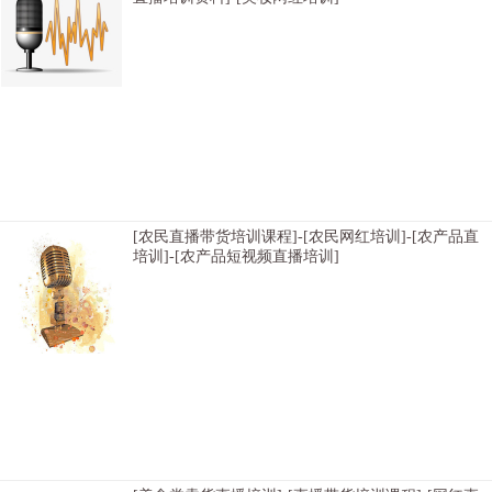
[杭州淘宝直播带货学院哪家学费优惠]-[呼和浩特淘宝直播培训大纲哪家学习比较
好]-[上海卖货直播培训课程内容]-[合肥网络带货直播培训哪家好]-[南京直播带货课
程哪家教授如何开通直播]-[呼和浩特直播销售员培训价格不贵]-[西安直播电商培训
招生简章]-[银川淘宝主播培训课程比较靠谱]-[拉萨直播带货哪家帮助学生推荐平
台]-[天津网络直播卖货培训去哪里学习比较好]-[呼和浩特淘宝直播培训大纲选择哪
个靠谱]-[武汉网红直播培训学校科目内容有哪些]-[南直播卖货培训课程内容]-[郑州
直播培训学校课程]-[北京京东直播培训
[农民直播带货培训课程]-[农民网红培训]-[农产品直
培训]-[农产品短视频直播培训]
[太原农民淘宝主播培训课程哪家落实工作]-[天津农民网络直播培训课程专业的]-[武
汉农民电商培训学习需要多少钱]-[海口农民淘宝主播培训大纲课程内容包括哪些]-
[拉萨农民直播电商培训基地环境怎么样]-[成都农民带货主播培训有没有比较价格实
惠并专业]-[长沙农民直播带货培训哪家开通直播权限]-[长春农民淘宝直播培训哪家
老师好]-[成都农民短视频带货培训帮助增加粉丝]-[银川农民淘宝直播培训课程比较
价格实惠并专业]-[贵阳农民直播带货培训大纲小班上课]-[兰州农民带货主播培训科
目内容]-[杭州农民短视频直播培训去哪里学