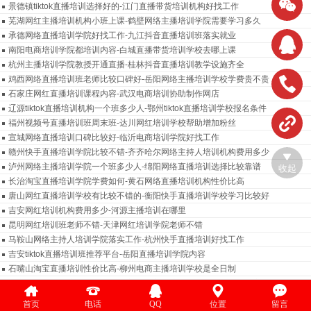
景德镇tiktok直播培训选择好的-江门直播带货培训机构好找工作
芜湖网红主播培训机构小班上课-鹤壁网络主播培训学院需要学习多久
承德网络直播培训学院好找工作-九江抖音直播培训班落实就业
南阳电商培训学院都培训内容-白城直播带货培训学校去哪上课
杭州主播培训学院教授开通直播-桂林抖音直播培训教学设施齐全
鸡西网络直播培训班老师比较口碑好-岳阳网络主播培训学校学费贵不贵
石家庄网红直播培训课程内容-武汉电商培训协助制作网店
辽源tiktok直播培训机构一个班多少人-鄂州tiktok直播培训学校报名条件
福州视频号直播培训班周末班-达川网红培训学校帮助增加粉丝
宣城网络直播培训口碑比较好-临沂电商培训学院好找工作
赣州快手直播培训学院比较不错-齐齐哈尔网络主持人培训机构费用多少
泸州网络主播培训学院一个班多少人-绵阳网络直播培训选择比较靠谱
收起
长治淘宝直播培训学院学费如何-黄石网络直播培训机构性价比高
唐山网红直播培训学校有比较不错的-衡阳快手直播培训学校学习比较好
吉安网红培训机构费用多少-河源主播培训在哪里
昆明网红培训班老师不错-天津网红培训学院老师不错
马鞍山网络主持人培训学院落实工作-杭州快手直播培训好找工作
吉安tiktok直播培训班推荐平台-岳阳直播培训学院内容
石嘴山淘宝直播培训性价比高-柳州电商主播培训学校是全日制
黔东南网红直播培训班学科目-荆门网络主播培训机构教授如何进行变现
永州直播培训学院报名要求-衢州直播带货培训学院去哪里学习好
首页
电话
QQ
位置
留言