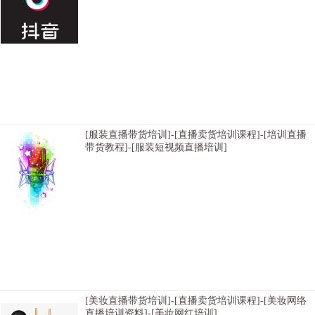
横亘抖音直播培训-主播培训班,短视频培训机构,TikTok直播带货培训机构,电商直播
培训学院,TikTok短视频培训学校,主播培训学院,TikTok短视频直播培训班,带货主播
培训学校,TikTok直播带货培训学院,短视频培训学院,TikTok直播带货培训学
校,TikTok主播培训机构,网红主播培训机构,带货主播培训学院,TikTok带货主播培训
学院,淘宝直播培训机构,直播培训班,电商主播培训学院,TikTok直播培训学校,电商主
播培训机构,电商直播培训机构,电商主播培训班,淘宝直播培训班,网红直播培训机
构,TikT
[服装直播带货培训]-[直播卖货培训课程]-[培训直播
带货教程]-[服装短视频直播培训]
[太原淘宝直播培训培训内容实用]-[重庆网红直播培训课程开通直播权限]-[南宁淘宝
直播培训课程培训内容全面]-[杭州直播带货网红培训哪家给学生推荐工作]-[成都直
播培训学院帮助增加粉丝]-[福州短视频直播培训哪家教学质量不错]-[汉电商带货主
播培训学习多长时间]-[南京网络直播培训课程在哪里]-[长沙直播电商培训直播权
限]-[重庆网红培训内容资质齐全]-[武汉直播带货基地选择比较好]-[哈尔滨网红直播
培训大纲多少人一个班]-[杭州淘宝直播培训公司口碑好]-[沈阳直播电商培训机构学
习环境]-[上海短视频带货直播培训咨
[美妆直播带货培训]-[直播卖货培训课程]-[美妆网络
直播培训资料]-[美妆网红培训]