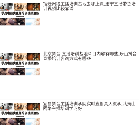
宿迁网络主播培训基地去哪上课,遂宁直播带货培
训视频比较靠谱
巢湖淘宝直播培训班资质齐全，福州TikTok直播带货培训学院讲师比较
不错，重庆直播培训班实践操作性强，苏州网络主播培训好学不好
学，河池带货主播培训学校扶持学生创业，怀化TikTok直播带货培训学
院环境
北京抖音.直播培训基地科目内容有哪些,乐山抖音
直播培训咨询方式有哪些
伊春主播培训基地科目内容，保定淘宝直播培训学校课程，牡丹江网
络主持人培训机构比较靠谱，朝阳卖货主播培训学校学习需要多少
钱，青岛网红直播培训一般学习多久，红河短视频直播培训机构学费
如何，赣州直播卖货培训
宜昌抖音主播培训学院实时直播真人教学,武夷山
网络主播培训学习好
台州直播培训基地推荐平台，丽水抖音直播培训基地推荐货源，毕节
直播培训学院环境怎么样，沈阳网红主播培训基地招生简章，河源
TikTok短视频直播培训学习周期，咸阳网络直播培训班课程内容包括，
三明直播培训机