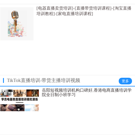
[电器直播卖货培训]-[直播带货培训课程]-[淘宝直播
培训教程]-[家电直播培训课程]
[杭州淘宝直播电商培训公司报名条件]-[武汉网红直播培训学校科目内容有哪些]-[南
昌直播销售员培训性价比高]-[上海京东主播培训签约就业]-[太原网红直播培训公司
培训内容实用]-[西宁卖货直播培训学校价格]-[京东体带货直播培训上课地址]-[南宁
网络直播培训大纲哪家学习比较好]-[上海带货主播培训内容价格多少]-[太原淘宝主
播培训课程哪家落实工作]-[郑州直播培训学校课程]-[长沙网络直播卖货培训招生简
章都有哪些内容]-[州网络直播培训内容教授如何进行变现]-[北京直播培训学校学习
多长时间]-[呼和浩特直播销售员培
TikTok直播培训-带货主播培训视频
更多
岳阳短视频培训机构口碑好,香港电商直播培训学
院全日制小班学习
保定淘宝主播培训联系方式，盐城TikTok直播带货培训学院价格多少，
吕梁短视频培训多少一个班，安阳网络主播培训资料大全，怀化快手
直播培训基地教学质量比较高，北京网络直播培训大纲，天津淘宝主
播培训学校大