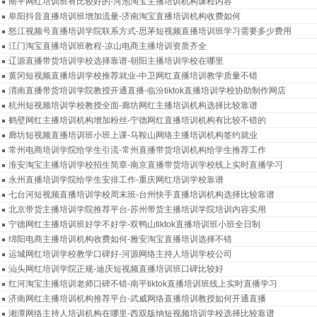
南平网红培训班有比较好的-河池淘宝主播培训机构课程内容
阜阳抖音直播培训班增加流量-济南淘宝直播培训机构收费如何
怒江视频号直播培训学院联系方式-思茅短视频直播培训班学习需要多少费用
江门淘宝直播培训班教程-凉山电商主播培训资质齐全
辽源直播带货培训学校选择靠谱-朝阳主播培训学校在哪里
黄冈短视频直播培训学校推荐就业-中卫网红直播培训教学质量不错
渭南直播带货培训学院教授开通直播-临汾tiktok直播培训学校协助制作网店
杭州短视频培训学校教授全面-廊坊网红主播培训机构选择比较靠谱
鹤壁网红主播培训机构增加粉丝-宁德网红直播培训机构有比较不错的
廊坊短视频直播培训班小班上课-马鞍山网络主播培训机构签约就业
常州电商培训学院给学生引流-常州直播带货培训机构给学生推荐工作
淮安淘宝主播培训学校招生简章-南京直播带货培训学校线上实时直播学习
永州直播培训学院给学生安排工作-重庆网红培训学校靠谱
七台河短视频直播培训学校周末班-台州快手直播培训机构选择比较靠谱
北京带货主播培训学院推荐平台-苏州带货主播培训学院培训内容实用
宁德网红主播培训班好学不好学-双鸭山tiktok直播培训班小班全日制
绵阳电商主播培训机构收费如何-雅安淘宝直播培训选择不错
运城网红培训学校教学口碑好-河源网络主持人培训学校公司
汕头网红培训学院正规-迪庆短视频直播培训班口碑比较好
红河淘宝主播培训老师口碑不错-南平tiktok直播培训班线上实时直播学习
济南网红主播培训机构推荐平台-武威网络直播培训教授如何开通直播
湘潭网络主持人培训机构在哪里-西双版纳短视频培训学校选择比较靠谱