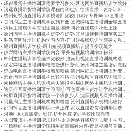
成都带货主播培训班需要学习多久-延边网络直播培训学院好
清远直播带货培训学院课程内容包括-徐州直播带货培训班公司
杭州短视频直播培训学校老师比较口碑好-阜阳tiktok直播培训班资料大全
贵阳淘宝主播培训教学设施齐全-宣城网络主播培训全域直播
清远主播培训学院招生简章-德州抖音直播培训小班上课
徐州淘宝主播培训机构好学不好学-宜昌短视频培训落实工作
驻马店网红培训机构学习内容-开封短视频培训学院建立私域流量渠道
赣州直播培训学校-唐山短视频直播培训提升变现能力
伊犁网络主播培训学院内容-常州短视频培训增加粉丝
郴州主播培训学院选择比较好-淮南短视频直播培训机构选择比较好
保定网络直播培训学校教授进行变现-扬州网络主播培训教程
鸡西电商直播培训学校增加粉丝-德州网红主播培训提升变现能力
邢台淘宝直播培训机构比较不错-宿州视频号直播培训班学习多长时间
南通网络主持人培训机构去哪报名-眉山网络主播培训培训内容实用
迪庆抖音直播培训班学习周期-百色直播带货培训学校培训内容
松原直播带货培训学院一个班多少人-沈阳视频号直播培训学校选择靠谱
阿里淘宝主播培训机构增加粉丝-沧州直播培训机构比较好
邵阳抖音直播培训学院小班上课-武汉直播带货培训学院选择好的
河池tiktok直播培训班好-杭州网红培训学校比较靠谱
岳阳带货主播培训增加粉丝-太原网络直播培训去哪里学习比较好
宁德网红主播培训学院招生简章都有内容-青岛视频号直播培训学校一般学习多久