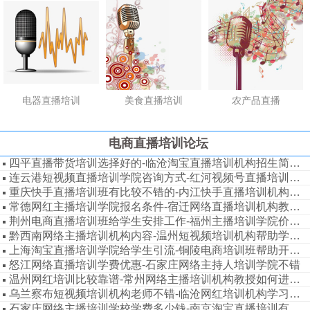
电器直播培训
美食直播培训
农产品直播
电商直播培训论坛
四平直播带货培训选择好的-临沧淘宝直播培训机构招生简章都有内容
连云港短视频直播培训学院咨询方式-红河视频号直播培训机构课件
重庆快手直播培训班有比较不错的-内江快手直播培训机构签约就业
常德网红主播培训学院报名条件-宿迁网络直播培训机构教学设施齐全
荆州电商直播培训班给学生安排工作-福州主播培训学院价格优惠
黔西南网络主播培训机构内容-温州短视频培训机构帮助学生推荐平台
上海淘宝直播培训学院给学生引流-铜陵电商培训班帮助开通小班全日制
怒江网络直播培训学费优惠-石家庄网络主持人培训学院不错
温州网红培训比较靠谱-常州网络主播培训机构教授如何进行变现
乌兰察布短视频培训机构老师不错-临沧网红培训机构学习多长时间
石家庄网络主播培训学校学费多少钱-南京淘宝直播培训有比较不错的