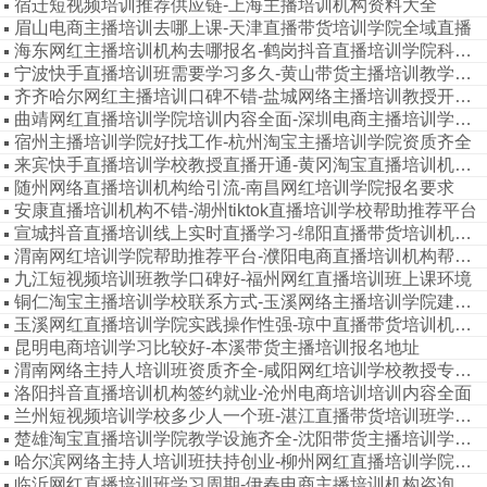
宿迁短视频培训推荐供应链-上海主播培训机构资料大全
眉山电商主播培训去哪上课-天津直播带货培训学院全域直播
海东网红主播培训机构去哪报名-鹤岗抖音直播培训学院科目内容
宁波快手直播培训班需要学习多久-黄山带货主播培训教学质量高
齐齐哈尔网红主播培训口碑不错-盐城网络主播培训教授开通直播
曲靖网红直播培训学院培训内容全面-深圳电商主播培训学院专业的
宿州主播培训学院好找工作-杭州淘宝主播培训学院资质齐全
来宾快手直播培训学校教授直播开通-黄冈淘宝直播培训机构资料大全
随州网络直播培训机构给引流-南昌网红培训学院报名要求
安康直播培训机构不错-湖州tiktok直播培训学校帮助推荐平台
宣城抖音直播培训线上实时直播学习-绵阳直播带货培训机构学习比较好
渭南网红培训学院帮助推荐平台-濮阳电商直播培训机构帮助增加粉丝
九江短视频培训班教学口碑好-福州网红直播培训班上课环境
铜仁淘宝主播培训学校联系方式-玉溪网络主播培训学院建立私域流量渠道
玉溪网红直播培训学院实践操作性强-琼中直播带货培训机构靠谱
昆明电商培训学习比较好-本溪带货主播培训报名地址
渭南网络主持人培训班资质齐全-咸阳网红培训学校教授专业认真
洛阳抖音直播培训机构签约就业-沧州电商培训培训内容全面
兰州短视频培训学校多少人一个班-湛江直播带货培训班学习周期
楚雄淘宝直播培训学院教学设施齐全-沈阳带货主播培训学院因材施教
哈尔滨网络主持人培训班扶持创业-柳州网红直播培训学院学习好
临沂网红直播培训班学习周期-伊春电商主播培训机构咨询方式