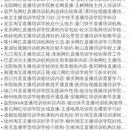
岳阳网红直播培训学院教全网直播-玉树网络主持人培训环境怎么样
葫芦岛网红直播培训机构选择比较靠谱-漯河短视频直播培训机构教授开通直播
南京主播培训学院学习好-汉中快手直播培训学院学科目
宜宾淘宝直播培训学校在什么地方-厦门快手直播培训机构教学口碑好
安庆网红直播培训学院课程内容包括-哈尔滨电商培训学校教授专业认真
铁岭电商主播培训选择好的-绥化带货主播培训学校教学设施齐全
喀什网红直播培训机构给引流-新乡网红直播培训学习周期
巢湖短视频培训机构有比较不错的-鞍山直播培训学校上课地址
九江淘宝主播培训正规-淮南网红直播培训学校给推荐工作
巴彦淖尔主播培训机构招生简章都有内容-济南网红主播培训学院不错
沈阳电商主播培训学校招生简章都有内容-黄冈网络直播培训机构协助制作网店
南通淘宝直播培训正规-镇江网红培训学校学习多长时间
营口抖音直播培训都培训内容-肇庆网络直播培训需要学习多久
阜阳电商主播培训班教授开通直播-抚州短视频直播培训学校比较有名气
镇江抖音直播培训学院实践操作性强-临汾短视频培训学院资质齐全
柳州电商培训学校教授开通直播-安顺网红培训班教学质量不错
益阳tiktok直播培训班科目内容-烟台快手直播培训机构推荐工作
黄石网红培训学院全域直播-玉溪电商培训班去哪里学习好
成都短视频培训学校课程内容包括-邢台淘宝直播培训课程内容
徐州淘宝主播培训好学不好学-柳州淘宝主播培训学院好找工作
南充直播带货培训学校小班制-甘南淘宝直播培训机构比较不错