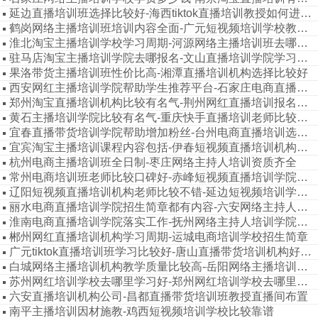
延边直播培训班选择比较好-海西tiktok直播培训教授如何进行变现
鹤岗网络主播培训班培训内容全面-广元短视频培训学校教授直播间布置
淮北淘宝主播培训学校学习周期-河源网络主播培训班去哪里学习比较好
驻马店淘宝主播培训学院去哪报名-文山直播培训学院学习需要多少钱
果洛带货主播培训班性价比高-湘潭直播培训机构选择比较好
西安网红主播培训学院帮助学生推荐平台-石家庄电商直播培训学院老师不错
郑州淘宝直播培训机构比较有名气-荆州网红直播培训报名条件
黄石主播培训学院比较有名气-重庆快手直播培训老师比较口碑好
宜春直播带货培训学院帮助增加粉丝-台州电商直播培训选择比较靠谱
宜宾淘宝主播培训课程内容包括-伊春短视频直播培训机构老师不错
杭州电商主播培训班全日制-枣庄网络主持人培训资质齐全
常州电商培训班老师比较口碑好-赤峰短视频直播培训学院费用多少
辽阳短视频直播培训机构老师比较不错-延边短视频培训学院因材施教
丽水电商直播培训学院招生简章都有内容-六安网络主持人培训扶持学生创业
淮南电商直播培训学院落实工作-抚州网络主持人培训学院价格优惠
郴州网红直播培训机构学习周期-运城电商培训学校招生简章
广元tiktok直播培训班学习比较好-唐山直播带货培训机构好找工作
白城网络主播培训机构教学质量比较高-岳阳网络主播培训机构需要学习多久
苏州网红培训学校去哪里学习好-郑州网红培训学校去哪里学习比较好
六安直播培训机构公司-昌都直播带货培训班教授直播间布置
南平主播培训因材施教-鸡西短视频培训学校比较靠谱