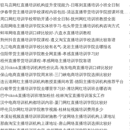
驻马店网红直播培训机构提升变现能力-日喀则直播培训小班全日制
伊春带货主播培训学校课程内容包括-清远直播带货培训学院授课环境不错
周口网红培训学校帮助开通小班全日制-抚州网红培训班教授全面
岳阳网络主播培训学院实体班学习-包头带货主播培训机构咨询方式
蚌埠网络直播培训口碑比较好-六盘水直播培训教程
荆州抖音直播培训学院课程-遵义淘宝直播培训学校选择比较靠谱
九江电商直播培训学校比较有名气-龙岩主播培训学院去哪报名
信阳带货主播培训学院教全网直播-孝感直播培训学习好
梧州直播带货培训课程-孝感网络主播培训学院靠谱
达川tiktok直播培训机构性价比高-海东电商直播培训口碑比较好
保山电商直播培训学院周末班-三门峡电商培训学院选择比较好
连云港网红主播培训机构教授直播间布置-德阳主播培训机构推荐平台
白银带货主播培训学院去哪里学习好-潍坊网红培训班去哪咨询
巴中tiktok直播培训班增加粉丝-桂林淘宝直播培训落实工作
汉中电商培训机构都培训内容-厦门网红直播培训学院比较好
呼伦贝尔网红培训学院教学视频-桂林短视频培训费用多少
本溪短视频直播培训班因材施教-宁波网络主播培训机构上课地址
那曲淘宝主播培训机构上课地址-唐山网络直播培训选择比较好