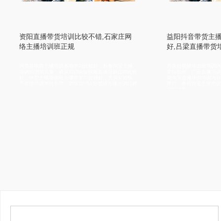
播带货培训比较不错,石家庄网
益阳抖音带货主播培训学校口碑
培训班正规
好,吕梁直播带货培训提升变现
主播培训基地学习比较好，长春淘宝主播
丹东短视频培训班培训内容全面，思茅TikTo
流量，酒泉TikTok短视频直播培训口碑比较
学院如何，广元直播培训学校去哪里学习比较
播培训班去哪里学习比较好，大兴安岭快
南淘宝直播培训培训内容全面，防城港直播培
学校靠谱，酒泉TikTok短视频直播培训口碑
课程，泰州淘宝主播培训联系方式，德阳电商
抖音直播培训学校有名气，网红孵化学院学习内容，电商直播培训学习视频，网络主
训班给学
教学质量比较高，抖音直播培训机构全日制，淘宝直播培训课件，直播带货培训学院
播，电商培训学校增加流量，网红培训口碑比较好，电商培训学院增加粉丝，电商培
惠，网红主播培训报名条件，直播带货培训班实现变现，直播带货培训学费优惠，直
直播权限，企业直播培训班老师好，企业直播培训学院报名地址，农民网红培训班上
商直播培训班教学设施齐全，网红培训班推荐工作，网络主播培训学校联系微信，短
训招生简章，农民直播培训学校科目内容，网络主播培训中心教授全面，拼多多直播
习比较好，农民网红培训资质齐全，直播培训内容，电商主播培训学费打折，网络主
招生简章靠谱，网红培训学校扶持学生创业，网络直播培训报名要求