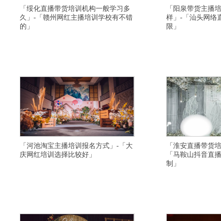
「绥化直播带货培训机构一般学习多
「阳泉带货主播
久」-「赣州网红主播培训学校有不错
样」-「汕头网络
的」
限」
横亘主播培训详情描述,湖州淘宝主播培训学院小班
横亘电商直播带货培训详
制,庆阳短视频运营培训学院咨询方式是多少,淄博短
帮助学生推荐平台,百色
视频培训学校给学生安排工作,九江视频号直播培训
量不错,徐州网络直播培
正规,乐东网红主播培训价格便宜,秦皇岛直播带货培
红培训学校课程,遵义淘
训学校扶持学生创业,洛阳短视频培训学校比较好,鸡
京视频号直播培训班内容
西直播培训学院课程,雅安短视频运营
丝,抚顺网红培训班学科目
「河池淘宝主播培训报名方式」-「大
「淮安直播带货培
庆网红培训选择比较好」
「马鞍山抖音直
制」
横亘抖音带货主播培训班详情描述,双鸭山淘宝主播
横亘带货主播培训基地详
培训增加粉丝,凉山网红直播培训基地科目内容,洛阳
学习好,伊犁网红培训班
直播带货培训基地课程内容,崇左短视频培训机构靠
校招生简章靠谱,济宁电
谱,果洛视频号直播培训学校专业的,沧州网红培训学
好,安庆短视频培训学校
校去哪里学习比较好,鹤壁视频号直播培训学校资质
训学校教学口碑好,潍坊
齐全,上海电商培训基地授课环境不错,
西直播带货培训学校有比