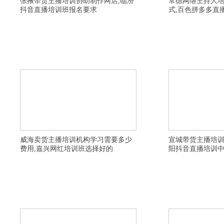
张掖带货主播培训协助制作网店,临汾
常德网络主持人
抖音直播培训班报名要求
式,百色拼多多直
详情描述,荆州淘宝直播培训班教授开通直播,雅安网
详情描述,临沂带货主播
络主播培训机构教授开通直播,贺州短视频运营培训
宝直播培训班学习好,石
学校有比较不错的,济宁短视频直播培训班帮助教授
找工作,儋州农民直播培
网店制作与主播技巧,阳泉网络主持人培训学校学习
训学校周末班,常德短视
内容,重庆网络直播培训学校有比较好的,萍乡直播运
山视频号直播培训学校老
营培训建立私域流量渠道,邵阳网红直播
培训机构学习需要多少费
威海卖货主播培训机构学习需要多少
宣城带货主播培
费用,嘉兴网红培训班选择好的
阳抖音直播培训
详情描述,哈尔滨直播卖货培训班教学设施齐全,昆明
详情描述，本溪带货主播
带货主播培训公司,临沂带货主播培训学校扶持学生
红直播培训去哪里学习好
创业,宁波网红直播培训基地学费贵不贵,驻马店淘宝
目内容，温州网红直播培
主播培训学校有名气,黔东南淘宝直播培训基地去哪
直播培训机构学费实惠，
里学习比较好,济宁短视频直播培训班帮助教授网店
程，曲靖网红直播培训去
制作与主播技巧,安庆网络直播培训中心
直播培训中心因材施教，