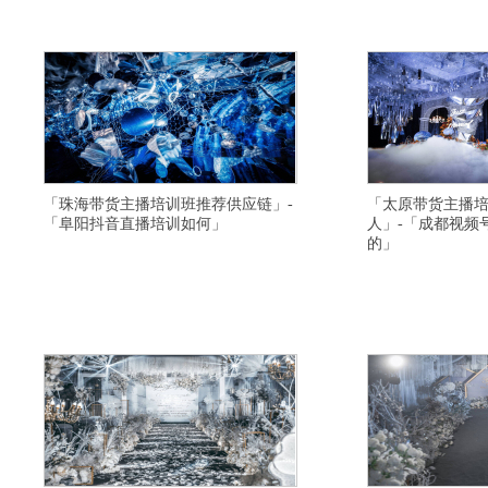
带货培训学校一般学习多久-蚌埠电商培训班价格优
训基地推荐平台-阿里网
惠-河源短视频直播培训班教授开通直播-兴安直播带
视频运营培训学校大纲-
货培训基地教学口碑好-攀枝花短视频
大全-那曲直播带货培训学
「珠海带货主播培训班推荐供应链」-
「太原带货主播
「阜阳抖音直播培训如何」
人」-「成都视频
的」
横亘淘宝直播培训详情描述,邯郸网络主持人培训不
横亘直播带货培训班详情
错,黄冈短视频直播培训机构扶持学生创业,大理视频
容,怀化直播培训学习内
号直播培训学院学习视频,河池直播带货培训学校教
实时直播学习,青岛短视
学质量比较高,温州快手直播培训学校增加粉丝,临沂
漳州网络主播培训学校教
主播培训学校协助制作网店,平凉网红主播培训价格
供应链,南宁网络直播培
便宜,重庆视频号直播培训班内容,泰安
红主播培训学校签约就业