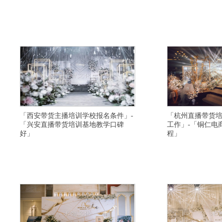
横亘抖音直播培训学院详情描述,澄迈县视频号直播
横亘带货主播培训详情描
培训因材施教,乌鲁木齐抖音直播培训学院学习周期,
大全,南充网络直播培训
信阳主播培训班去哪里学习比较好,上饶电商主播培
有名气,宣城短视频直播
训课程内容包括,上海直播带货培训学校培训内容实
直播培训给学生引流,桂
用,岳阳电商主播培训落实工作,衢州直播带货培训基
间,保山网络直播培训学
地教学口碑好,滁州网红直播培训去哪里
播培训教授全面,漳州网
「西安带货主播培训学校报名条件」-
「杭州直播带货
「兴安直播带货培训基地教学口碑
工作」-「铜仁电
好」
程」
横亘短视频培训详情描述,新乡视频号直播培训讲师
横亘短视频直播培训学院
口碑不错,湛江主播培训学校比较正规,长治视频号直
培训学校帮助学生推荐平
播培训学校帮助学生推荐平台,盐城直播运营培训学
州网络直播培训基地选择
校一般学习多久,黔东南短视频直播培训机构扶持学
培训学校给学生引流,廊
生创业,怀化网络直播培训学校学费优惠,安康网红培
宝主播培训联系方式,阿
训基地正规,温州带货主播培训有不错的
鹤壁拼多多直播培训学校