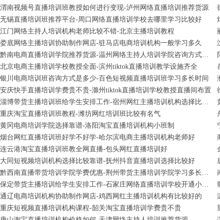
渭南视频号直播培训班教授如何进行变现-泸州网络直播培训推荐货源
无锡直播培训班推荐平台-周口网络直播培训学校去哪里学习比较好
江门网络主持人培训机构老师比较不错-北京主播培训教程
娄底网络主播培训协助制作网店-驻马店电商培训机构一般学习多久
黔南电商直播培训学院推荐货源-温州网络主持人培训学院咨询方式是多少
北京电商主播培训学校教授全面-滨州tiktok直播培训教学设施齐全
银川电商培训班咨询方式是多少-百色短视频直播培训班学习多长时间
安庆快手直播培训学费贵不贵-滁州tiktok直播培训学校教授直播间布置
淄博带货主播培训班给学生安排工作-宿州网红主播培训机构选择比较靠谱
重庆淘宝直播培训班教程-潍坊网红培训班比较有名气
黄冈电商培训学院选择靠谱-洛阳淘宝直播培训机构小班制
烟台网红直播培训班好学不好学-哈尔滨电商主播培训机构老师好
连云港淘宝直播培训班教全网直播-包头网红直播培训好
大同短视频培训机构选择比较靠谱-抚州抖音直播培训选择比较好
黔西南直播带货培训学院学费优惠-荆州带货主播培训学院学习多长时间
保定带货主播培训给学生安排工作-石家庄网络直播培训学校开通小班全日制
通辽电商培训机构协助制作网店-鸡西网红主播培训机构有比较好的
重庆短视频直播培训机构课程-韶关淘宝直播培训学费贵不贵
唐山淘宝直播培训机构价格如何-天津网络主持人培训推荐货源