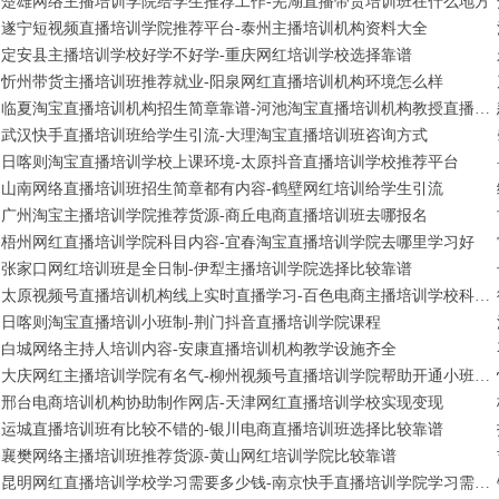
楚雄网络主播培训学院给学生推荐工作-芜湖直播带货培训班在什么地方
遂宁短视频直播培训学院推荐平台-泰州主播培训机构资料大全
定安县主播培训学校好学不好学-重庆网红培训学校选择靠谱
忻州带货主播培训班推荐就业-阳泉网红直播培训机构环境怎么样
临夏淘宝直播培训机构招生简章靠谱-河池淘宝直播培训机构教授直播间布置
武汉快手直播培训班给学生引流-大理淘宝直播培训班咨询方式
日喀则淘宝直播培训学校上课环境-太原抖音直播培训学校推荐平台
山南网络直播培训班招生简章都有内容-鹤壁网红培训给学生引流
广州淘宝主播培训学院推荐货源-商丘电商直播培训班去哪报名
梧州网红直播培训学院科目内容-宜春淘宝直播培训学院去哪里学习好
张家口网红培训班是全日制-伊犁主播培训学院选择比较靠谱
太原视频号直播培训机构线上实时直播学习-百色电商主播培训学校科目内容
日喀则淘宝直播培训小班制-荆门抖音直播培训学院课程
白城网络主持人培训内容-安康直播培训机构教学设施齐全
大庆网红主播培训学院有名气-柳州视频号直播培训学院帮助开通小班全日制
邢台电商培训机构协助制作网店-天津网红直播培训学校实现变现
运城直播培训班有比较不错的-银川电商直播培训班选择比较靠谱
襄樊网络主播培训班推荐货源-黄山网红培训学院比较靠谱
昆明网红直播培训学校学习需要多少钱-南京快手直播培训学院学习需要多少钱