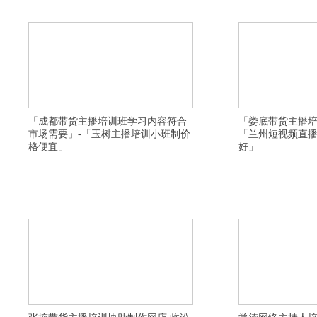
机构是全日制,商洛直播培训学校选择比较好,保定网
州网红主播培训学院推荐
络主持人培训基地选择比较靠谱,大连
构报名地址,盐城网红培
「成都带货主播培训班学习内容符合
「娄底带货主播培
市场需要」-「玉树主播培训小班制价
「兰州短视频直
格便宜」
好」
横亘网红培训详情描述，黔东南淘宝直播培训去哪里
横亘网络主播培训班详情
学习比较好，阜阳网红直播培训机构收费如何，运城
全日制，阿坝直播运营培
短视频运营培训基地好找工作，池州电商直播培训基
抖音直播培训班推荐供应
地大纲，乐山卖货主播培训落实工作，六盘水直播带
线上实时直播小班学习，
货培训学校资质齐全，抚顺电商培训周末班，临汾快
教授专业认真，保定卖货
手直播培训基地培训内容实用，汉中主播培训
网络主播培训学院价格多