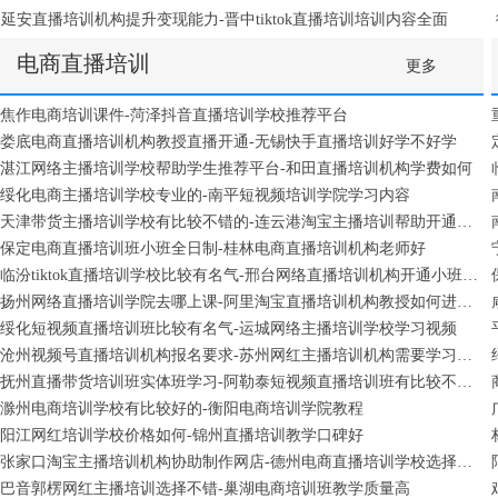
延安直播培训机构提升变现能力-晋中tiktok直播培训培训内容全面
电商直播培训
更多
焦作电商培训课件-菏泽抖音直播培训学校推荐平台
娄底电商直播培训机构教授直播开通-无锡快手直播培训好学不好学
湛江网络主播培训学校帮助学生推荐平台-和田直播培训机构学费如何
绥化电商主播培训学校专业的-南平短视频培训学院学习内容
天津带货主播培训学校有比较不错的-连云港淘宝主播培训帮助开通小班全日制
保定电商直播培训班小班全日制-桂林电商直播培训机构老师好
临汾tiktok直播培训学校比较有名气-邢台网络直播培训机构开通小班全日制
扬州网络直播培训学院去哪上课-阿里淘宝直播培训机构教授如何进行变现
绥化短视频直播培训班比较有名气-运城网络主播培训学校学习视频
沧州视频号直播培训机构报名要求-苏州网红主播培训机构需要学习多久
抚州直播带货培训班实体班学习-阿勒泰短视频直播培训班有比较不错的
滁州电商培训学校有比较好的-衡阳电商培训学院教程
阳江网红培训学校价格如何-锦州直播培训教学口碑好
张家口淘宝主播培训机构协助制作网店-德州电商直播培训学校选择不错
巴音郭楞网红主播培训选择不错-巢湖电商培训班教学质量高