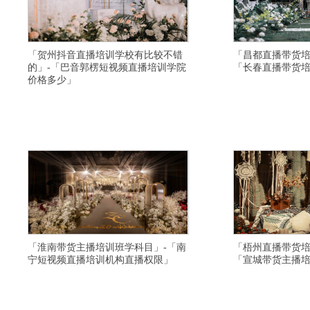
「贺州抖音直播培训学校有比较不错
「昌都直播带货培
的」-「巴音郭楞短视频直播培训学院
「长春直播带货
价格多少」
横亘电商主播培训详情描述-深圳淘宝主播培训课程-
横亘淘宝主播培训基地详
上海抖音直播培训学校比较靠谱-广安网络主持人培
训性价比高-大同带货主
训-黔东南网红培训推荐工作-重庆淘宝主播培训学校
带货培训班比较有名气-
大纲-阜阳短视频培训基地需要学习多久-连云港直播
荐平台-宜春网络主持人
培训学校去哪里学习比较好-伊春直播培训基地课件-
培训学院环境怎么样-运
苏州直播培训学校有名气-张家口淘
视频号直播培训机构比较
「淮南带货主播培训班学科目」-「南
「梧州直播带货培
宁短视频直播培训机构直播权限」
「宣城带货主播
横亘网红直播培训详情描述-义乌直播带货培训学校
横亘电商主播培训学院详
资质齐全-襄樊直播培训基地推荐平台-景德镇短视频
训机构上课地址-乌海快
培训学院推荐就业-义乌网红培训学校课件-黔南直播
全-伊犁淘宝直播培训学