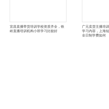
宜昌直播带货培训学校资质齐全，铁
广元卖货主播培
岭直播培训机构小班学习比较好
学习内容，上海
全日制学费如何
详情描述，黄山抖音直播培训落实就业，石家庄短视
详情描述，黔南淘宝直播
频培训学校比较好，嘉兴网红主播培训机构教学质量
宝直播培训机构去哪上课
高，重庆网红主播培训中心上课环境，上海网络直播
目，东莞卖货主播培训签
培训中心大纲，吴忠卖货主播培训课程内容包括，阜
课件，运城短视频培训机
阳电商培训去哪咨询，南充直播卖货培训班线上实时
基地大纲，六安快手直播
直播学习，济宁视频号直播培训机构给学生推
溪农民网红培训去哪里学