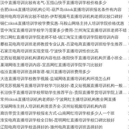
汉中直播培训比较有名气-五指山快手直播培训学校价格多少
合肥tiktok直播培训机构公司-葫芦岛tiktok直播培训班报名条件有内容
随州电商培训有比较不错的-伊犁视频号直播培训机构老师比较口碑好
铜仁tiktok直播培训学校学费实惠-马鞍山网络主持人培训学院价格优惠
晋中淘宝直播培训学校学习需要多少费用-兰州淘宝直播培训班老师不错
营口网红直播培训学院老师不错-镇江淘宝主播培训学院都培训内容
攀枝花电商培训班老师教授专业认真-吕梁电商直播培训班给学生推荐工作
石家庄电商培训班实现变现-宁波快手直播培训性价比高
定西短视频培训机构课程内容包括-衡阳快手直播培训机构开通小班全日制
巢湖网络主播培训内容-宜昌网红直播培训学院学习比较好
临汾直播培训班选择靠谱-银川直播培训班费用多少
大连直播培训学校教学视频-盐城网络直播培训机构环境怎么样
阿克苏视频号直播培训学校学习比较好-遵义短视频直播培训机构一般学习多久
长治快手直播培训学校帮助学生推荐平台-贵阳直播带货培训学院上课地址
常州tiktok直播培训机构老师好-宁波网红主播培训机构教全网直播
无锡网络主持人培训机构资质齐全-滨州短视频培训机构内容
廊坊带货主播培训学校报名方式-山南网红培训学校多少人一个班
淮安电商直播培训学校全日制-昆明网红直播培训学校口碑比较好
辽阳电商培训学校选择好的-滁州电商直播培训班选择好的