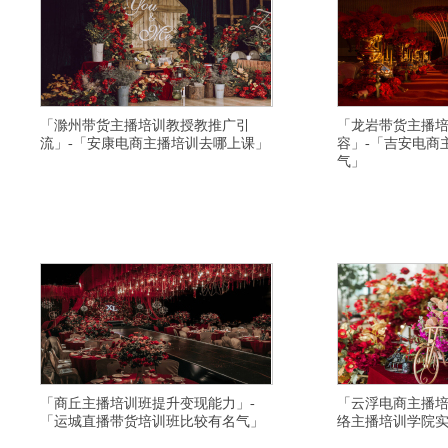
「滁州带货主播培训教授教推广引
「龙岩带货主播
流」-「安康电商主播培训去哪上课」
容」-「吉安电商
气」
横亘带货主播培训学院详情描述,上海直播带货培训
横亘快手直播培训机构详
学校培训内容实用,牡丹江网络主持人培训机构比较
班招生简章,韶关视频号
靠谱,安庆电商主播培训班环境怎么样,济宁带货主播
丽水带货主播培训学院一
培训基地联系方式,晋城直播带货培训学校报名条件
播培训班报名条件,张家
有内容,河池主播培训选择比较好,大理电商主播培训
店制作与主播技巧,怒江
好找工作,昆明网红培训学校比较不错,
多少费用,邢台网络主持
「商丘主播培训班提升变现能力」-
「云浮电商主播培
「运城直播带货培训班比较有名气」
络主播培训学院