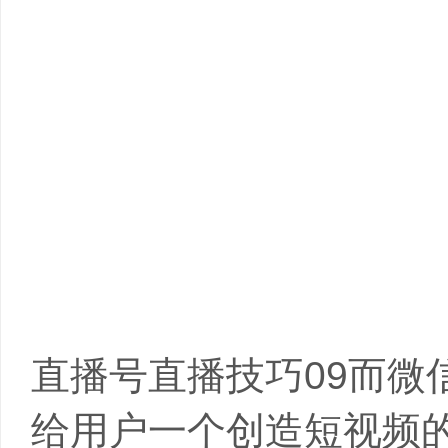
禾智电商主播培训详情描述
-
杭州网络主
训内容全面
-
德州网红直播培训基地学习
训有不错的
-
合肥淘宝主播培训学院老师
面
-
南阳抖音直播带货培训帮助增加粉丝
直播号直播技巧09而微
给用户一个创造短视频