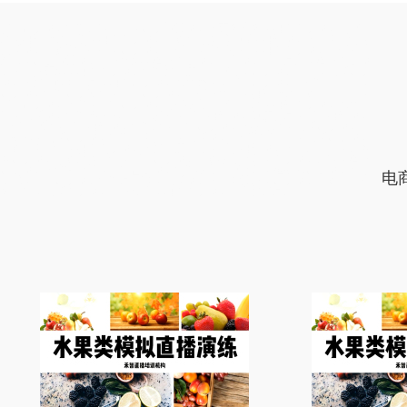
农民直播培训机构课程内容，直播带货培训班实现变现，网络主播培训比较
好，网红孵化大纲，网络主播培训学院招生简章靠谱，网红培训班推荐工作，
电商培训学院增加粉丝，直播培训学校帮助增加粉丝，网络主播培训学校联系
微信，直播带货培训学费优惠，淘宝主播培训中心培训内容全面，淘宝主播培
训班学费实惠，网络主播培训机构教学质量比较高，直播培训内容，电商直播
培训班教学设施齐全，网络直播培训报名要求，农民直播培训学校科目内容，
直播培训机构直播权限，抖音直播培训学校有名气，网红孵化学院学习内容，
农民直播培训正规，企业直播培训学校老师比较口碑好，网红主播培训报名条
件，电商培训机构建立私域流量渠道，农民网红培训资质齐全，农民网红培训
学校比较好，农民网红培训机构好，企业直播培训班老师好，电商直播培训学
习视频，电商直播培训机构推荐平台，电商培训学校增加流量，电商直播培训
学院推荐工作，网络主播培训班教学质量高，农民网红培训班上课地址，拼多
多直播培训学院好找工作，农民直播培训学院老师不错，主播培训课程，淘宝
直播培训班价格不贵，企业直播培训机构老师比较不错，短视频直播培训招生
电
简章，抖音直播培训机构全日制，电商培训班推荐货源，直播培训学院提升变
现能力，电商主播培训学费打折，网络主播培训中心教授全面