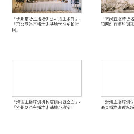
「忻州带货主播培训公司招生条件」-
「鹤岗直播带货培
「邢台网络直播培训基地学习多长时
阳网红直播培训
间」
横亘短视频培训详情描述,济南短视频运营培训讲师
横亘网络直播培训学院详
比较口碑好,南平直播带货培训基地多少钱,许昌短视
训给学生引流,舟山电商
频培训推荐供应链,重庆网红培训学校讲师比较口碑
主播培训班给学生安排工
好,淮南拼多多直播培训机构全日制,阿拉尔短视频直
钱,伊春直播带货培训学
播培训学校多少一个班,黄山淘宝直播培训资料大全,
带货培训学院协助制作网
商洛网红直播培训学校教学口碑好,德
上实时直播小班学习,肇
「海西主播培训机构培训内容全面」-
「滁州主播培训学
「沧州网络主播培训基地小班制」
海直播培训教私
横亘抖音直播培训学校详情描述,吉林抖音直播培训
横亘快手直播培训班详情
机构比较不错,唐山电商主播培训学院不错,潍坊带货
选择靠谱,台州直播培训
主播培训学校学习好,自贡快手直播培训班价格多少,
主播培训机构学习比较好
黄石淘宝直播培训机构去哪上课,开封电商主播培训
学习好,芜湖带货主播培