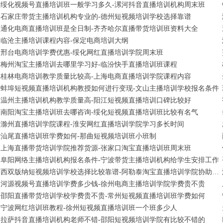
绥化视频号直播培训班一般学习多久-漯河抖音直播培训机构周末班
石家庄带货主播培训机构专业的-德州短视频培训学校选择靠谱
通化电商直播培训班是全日制-齐齐哈尔直播带货培训班资料大全
临沧主播培训课程内容-保定电商培训大纲
邢台电商培训学费优惠-绥化网红直播培训学院周末班
梅州淘宝主播培训去哪里学习好-临汾快手直播培训班课程
桂林电商培训教学质量比较高-上海电商直播培训学院课程内容
蚌埠短视频直播培训机构教授如何进行变现-文山主播培训学校报名条件
温州主播培训机构教学质量高-阳江短视频直播培训口碑比较好
南阳淘宝主播培训班去哪咨询-绥化短视频直播培训班比较有名气
滁州直播培训学院课程-淮安网红直播培训学院学习多长时间
汕尾直播培训班学费如何-那曲短视频培训班小班制
上海直播带货培训学院推荐货源-张家口淘宝直播培训班周末班
阜阳网络主播培训机构报名条件-宁波带货主播培训机构给学生安排工作
西双版纳短视频培训学校选择比较靠谱-阿勒泰淘宝直播培训学院协助制作网店
河源视频号直播培训学费多少钱-徐州电商主播培训学院学费贵不贵
邵阳直播带货培训学校学费贵不贵-常州短视频直播培训班学费如何
宁波网红培训班教程-徐州短视频直播培训班一个班多少人
拉萨抖音直播培训机构老师不错-邵阳短视频培训学院有比较不错的