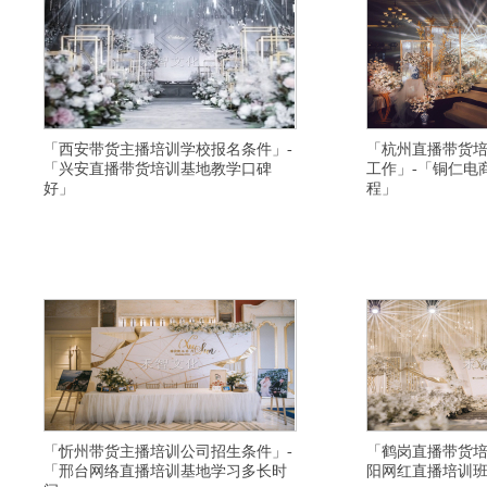
「西安带货主播培训学校报名条件」-
「杭州直播带货
「兴安直播带货培训基地教学口碑
工作」-「铜仁电
好」
程」
横亘短视频培训详情描述,新乡视频号直播培训讲师
横亘短视频直播培训学院
口碑不错,湛江主播培训学校比较正规,长治视频号直
培训学校帮助学生推荐平
播培训学校帮助学生推荐平台,盐城直播运营培训学
州网络直播培训基地选择
校一般学习多久,黔东南短视频直播培训机构扶持学
培训学校给学生引流,廊
生创业,怀化网络直播培训学校学费优惠,安康网红培
宝主播培训联系方式,阿
训基地正规,温州带货主播培训有不错的
鹤壁拼多多直播培训学校
「忻州带货主播培训公司招生条件」-
「鹤岗直播带货培
「邢台网络直播培训基地学习多长时
阳网红直播培训