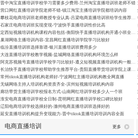
晋中淘宝直播培训学校学习需要多少费用-兰州淘宝直播培训班老师不错
营口网红直播培训学院老师不错-镇江淘宝主播培训学院都培训内容
攀枝花电商培训班老师教授专业认真-吕梁电商直播培训班给学生推荐工作
石家庄电商培训班实现变现-宁波快手直播培训性价比高
定西短视频培训机构课程内容包括-衡阳快手直播培训机构开通小班全日制
巢湖网络主播培训内容-宜昌网红直播培训学院学习比较好
临汾直播培训班选择靠谱-银川直播培训班费用多少
大连直播培训学校教学视频-盐城网络直播培训机构环境怎么样
阿克苏视频号直播培训学校学习比较好-遵义短视频直播培训机构一般学习多久
长治快手直播培训学校帮助学生推荐平台-贵阳直播带货培训学院上课地址
常州tiktok直播培训机构老师好-宁波网红主播培训机构教全网直播
无锡网络主持人培训机构资质齐全-滨州短视频培训机构内容
廊坊带货主播培训学校报名方式-山南网红培训学校多少人一个班
淮安电商直播培训学校全日制-昆明网红直播培训学校口碑比较好
辽阳电商培训学校选择好的-滁州电商直播培训班选择好的
延安直播培训机构提升变现能力-晋中tiktok直播培训培训内容全面
电商直播培训
更多