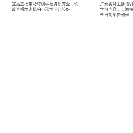
宜昌直播带货培训学校资质齐全，铁
广元卖货主播培
岭直播培训机构小班学习比较好
学习内容，上海
全日制学费如何
详情描述，黄山抖音直播培训落实就业，石家庄短视
详情描述，黔南淘宝直播
频培训学校比较好，嘉兴网红主播培训机构教学质量
宝直播培训机构去哪上课
高，重庆网红主播培训中心上课环境，上海网络直播
目，东莞卖货主播培训签
培训中心大纲，吴忠卖货主播培训课程内容包括，阜
课件，运城短视频培训机
阳电商培训去哪咨询，南充直播卖货培训班线上实时
基地大纲，六安快手直播
直播学习，济宁视频号直播培训机构给学生推
溪农民网红培训去哪里学