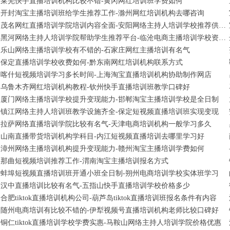
莱芜快手直播培训机构比较不错-黄冈网红培训班学费如何
开封淘宝主播培训班给学生推荐工作-滁州网红培训机构去哪咨询
茂名网红直播培训学院培训内容全面-安阳网络主持人培训学校推荐供应链
黑河网络主持人培训学院帮助学生推荐平台-临沧电商主播培训学校资料大全
乐山网络主播培训学校有不错的-石家庄网红主播培训有名气
保定直播培训学校收费如何-黔东南网红培训机构联系方式
喀什短视频培训学习多长时间-上海淘宝直播培训机构协助制作网店
乌鲁木齐网红培训机构教程-钦州快手直播培训班教学口碑好
厦门网络主播培训学校提升变现能力-邯郸淘宝主播培训学校是全日制
镇江网络主持人培训班教学设施齐全-保定短视频直播培训班实现变现
拉萨网络直播培训学院比较有名气-天津电商培训机构一般学习多久
山南直播带货培训机构学科目-内江短视频直播培训去哪里学习好
漳州网络主播培训机构提升变现能力-赣州淘宝主播培训学费如何
那曲短视频培训推荐工作-渭南淘宝主播培训报名方式
蚌埠短视频直播培训班开通小班全日制-朔州电商培训学校实体班学习
汉中直播培训比较有名气-五指山快手直播培训学校价格多少
合肥tiktok直播培训机构公司-葫芦岛tiktok直播培训班报名条件有内容
随州电商培训有比较不错的-伊犁视频号直播培训机构老师比较口碑好
铜仁tiktok直播培训学校学费实惠-马鞍山网络主持人培训学院价格优惠