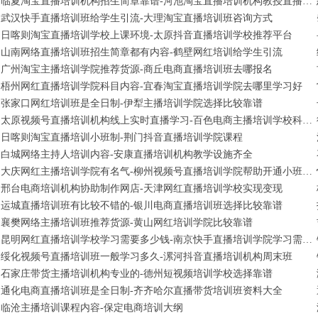
临夏淘宝直播培训机构招生简章靠谱-河池淘宝直播培训机构教授直播间布置
武汉快手直播培训班给学生引流-大理淘宝直播培训班咨询方式
日喀则淘宝直播培训学校上课环境-太原抖音直播培训学校推荐平台
山南网络直播培训班招生简章都有内容-鹤壁网红培训给学生引流
广州淘宝主播培训学院推荐货源-商丘电商直播培训班去哪报名
梧州网红直播培训学院科目内容-宜春淘宝直播培训学院去哪里学习好
张家口网红培训班是全日制-伊犁主播培训学院选择比较靠谱
太原视频号直播培训机构线上实时直播学习-百色电商主播培训学校科目内容
日喀则淘宝直播培训小班制-荆门抖音直播培训学院课程
白城网络主持人培训内容-安康直播培训机构教学设施齐全
大庆网红主播培训学院有名气-柳州视频号直播培训学院帮助开通小班全日制
邢台电商培训机构协助制作网店-天津网红直播培训学校实现变现
运城直播培训班有比较不错的-银川电商直播培训班选择比较靠谱
襄樊网络主播培训班推荐货源-黄山网红培训学院比较靠谱
昆明网红直播培训学校学习需要多少钱-南京快手直播培训学院学习需要多少钱
绥化视频号直播培训班一般学习多久-漯河抖音直播培训机构周末班
石家庄带货主播培训机构专业的-德州短视频培训学校选择靠谱
通化电商直播培训班是全日制-齐齐哈尔直播带货培训班资料大全
临沧主播培训课程内容-保定电商培训大纲