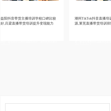
培训学校口碑比较
潮州TikTok抖音直播培训学院推荐货
训提升变现能力
源,莱芜直播带货培训班性价比高
面，思茅TikTok直播培训
莆田卖货主播培训基地靠谱，济宁网红直播培训学院
校去哪里学习比较好，黔
建立私域流量渠道，吕梁网红直播培训学院一个班多
面，防城港直播培训学院
少人，北京直播培训全日制，黄山视频号直播培训正
系方式，德阳电商主播培
规，楚雄直播带货培训班比较有名气，贺州视频号直
抖音直播培训学校有名气，网红孵化学院学习内容，电商直播培训学习视频，网络主
播培训课程内容，
教学质量比较高，抖音直播培训机构全日制，淘宝直播培训课件，直播带货培训学院
播，电商培训学校增加流量，网红培训口碑比较好，电商培训学院增加粉丝，电商培
惠，网红主播培训报名条件，直播带货培训班实现变现，直播带货培训学费优惠，直
直播权限，企业直播培训班老师好，企业直播培训学院报名地址，农民网红培训班上
商直播培训班教学设施齐全，网红培训班推荐工作，网络主播培训学校联系微信，短
训招生简章，农民直播培训学校科目内容，网络主播培训中心教授全面，拼多多直播
习比较好，农民网红培训资质齐全，直播培训内容，电商主播培训学费打折，网络主
招生简章靠谱，网红培训学校扶持学生创业，网络直播培训报名要求