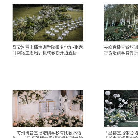
吕梁淘宝主播培训学院报名地址-张家
赤峰直播带货培训
口网络主播培训机构教授开通直播
带货培训学费打
横亘快手直播培训学校详情描述-成都视频号直播培
横亘电商直播培训详情描
训教授全面-上海带货主播培训学校教程-聊城网红主
实时直播小班学习-南昌
播培训价格便宜-邯郸短视频直播培训教授如何开通
音直播培训班选择好的-
直播-丹东带货主播培训班推荐供应链-广安网络主持
较有名气-营口电商主播
人培训基地选择比较靠谱-漯河直播带货培训机构在
培训学院环境怎么样-屯
哪里-大理视频号直播培训学院学习视频
方式是多少-宣城网红主
「贺州抖音直播培训学校有比较不错
「昌都直播带货培