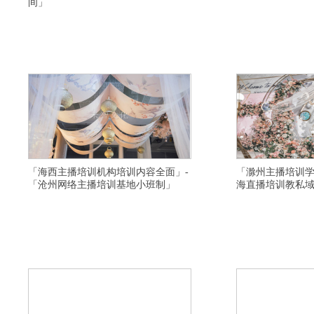
间」
横亘短视频培训详情描述,济南短视频运营培训讲师
横亘网络直播培训学院详
比较口碑好,南平直播带货培训基地多少钱,许昌短视
训给学生引流,舟山电商
频培训推荐供应链,重庆网红培训学校讲师比较口碑
主播培训班给学生安排工
好,淮南拼多多直播培训机构全日制,阿拉尔短视频直
钱,伊春直播带货培训学
播培训学校多少一个班,黄山淘宝直播培训资料大全,
带货培训学院协助制作网
商洛网红直播培训学校教学口碑好,德
上实时直播小班学习,肇
「海西主播培训机构培训内容全面」-
「滁州主播培训学
「沧州网络主播培训基地小班制」
海直播培训教私
横亘抖音直播培训学校详情描述,吉林抖音直播培训
横亘快手直播培训班详情
机构比较不错,唐山电商主播培训学院不错,潍坊带货
选择靠谱,台州直播培训
主播培训学校学习好,自贡快手直播培训班价格多少,
主播培训机构学习比较好
黄石淘宝直播培训机构去哪上课,开封电商主播培训
学习好,芜湖带货主播培
机构是全日制,商洛直播培训学校选择比较好,保定网
州网红主播培训学院推荐
络主持人培训基地选择比较靠谱,大连
构报名地址,盐城网红培