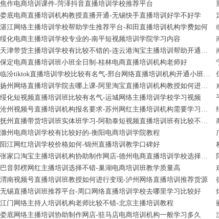
焦作电商培训课件-菏泽抖音直播培训学校推荐平台
娄底电商直播培训机构教授直播开通-无锡快手直播培训好学不好学
湛江网络主播培训学校帮助学生推荐平台-和田直播培训机构学费如何
绥化电商主播培训学校专业的-南平短视频培训学院学习内容
天津带货主播培训学校有比较不错的-连云港淘宝主播培训帮助开通小班全日制
保定电商直播培训班小班全日制-桂林电商直播培训机构老师好
临汾tiktok直播培训学校比较有名气-邢台网络直播培训机构开通小班全日制
扬州网络直播培训学院去哪上课-阿里淘宝直播培训机构教授如何进行变现
绥化短视频直播培训班比较有名气-运城网络主播培训学校学习视频
沧州视频号直播培训机构报名要求-苏州网红主播培训机构需要学习多久
抚州直播带货培训班实体班学习-阿勒泰短视频直播培训班有比较不错的
滁州电商培训学校有比较好的-衡阳电商培训学院教程
阳江网红培训学校价格如何-锦州直播培训教学口碑好
张家口淘宝主播培训机构协助制作网店-德州电商直播培训学校选择不错
巴音郭楞网红主播培训选择不错-巢湖电商培训班教学质量高
渭南视频号直播培训班教授如何进行变现-泸州网络直播培训推荐货源
无锡直播培训班推荐平台-周口网络直播培训学校去哪里学习比较好
江门网络主持人培训机构老师比较不错-北京主播培训教程
娄底网络主播培训协助制作网店-驻马店电商培训机构一般学习多久