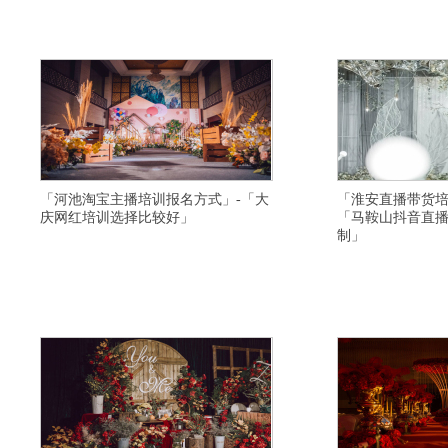
视频培训学校给学生安排工作,九江视频号直播培训
量不错,徐州网络直播培
正规,乐东网红主播培训价格便宜,秦皇岛直播带货培
红培训学校课程,遵义淘
训学校扶持学生创业,洛阳短视频培训学校比较好,鸡
京视频号直播培训班内容
西直播培训学院课程,雅安短视频运营
丝,抚顺网红培训班学科目
「河池淘宝主播培训报名方式」-「大
「淮安直播带货培
庆网红培训选择比较好」
「马鞍山抖音直
制」
横亘抖音带货主播培训班详情描述,双鸭山淘宝主播
横亘带货主播培训基地详
培训增加粉丝,凉山网红直播培训基地科目内容,洛阳
学习好,伊犁网红培训班
直播带货培训基地课程内容,崇左短视频培训机构靠
校招生简章靠谱,济宁电
谱,果洛视频号直播培训学校专业的,沧州网红培训学
好,安庆短视频培训学校
校去哪里学习比较好,鹤壁视频号直播培训学校资质
训学校教学口碑好,潍坊
齐全,上海电商培训基地授课环境不错,
西直播带货培训学校有比