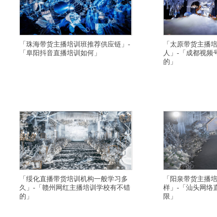
「珠海带货主播培训班推荐供应链」-
「太原带货主播
「阜阳抖音直播培训如何」
人」-「成都视频
的」
横亘淘宝直播培训详情描述,邯郸网络主持人培训不
横亘直播带货培训班详情
错,黄冈短视频直播培训机构扶持学生创业,大理视频
容,怀化直播培训学习内
号直播培训学院学习视频,河池直播带货培训学校教
实时直播学习,青岛短视
学质量比较高,温州快手直播培训学校增加粉丝,临沂
漳州网络主播培训学校教
主播培训学校协助制作网店,平凉网红主播培训价格
供应链,南宁网络直播培
便宜,重庆视频号直播培训班内容,泰安
红主播培训学校签约就业
「绥化直播带货培训机构一般学习多
「阳泉带货主播
久」-「赣州网红主播培训学校有不错
样」-「汕头网络
的」
限」
横亘主播培训详情描述,湖州淘宝主播培训学院小班
横亘电商直播带货培训详
制,庆阳短视频运营培训学院咨询方式是多少,淄博短
帮助学生推荐平台,百色