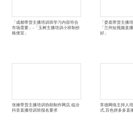
「成都带货主播培训班学习内容符合
「娄底带货主播培
市场需要」-「玉树主播培训小班制价
「兰州短视频直
格便宜」
好」
横亘网红培训详情描述，黔东南淘宝直播培训去哪里
横亘网络主播培训班详情
学习比较好，阜阳网红直播培训机构收费如何，运城
全日制，阿坝直播运营培
短视频运营培训基地好找工作，池州电商直播培训基
抖音直播培训班推荐供应
地大纲，乐山卖货主播培训落实工作，六盘水直播带
线上实时直播小班学习，
货培训学校资质齐全，抚顺电商培训周末班，临汾快
教授专业认真，保定卖货
手直播培训基地培训内容实用，汉中主播培训
网络主播培训学院价格多
张掖带货主播培训协助制作网店,临汾
常德网络主持人
抖音直播培训班报名要求
式,百色拼多多直
详情描述,荆州淘宝直播培训班教授开通直播,雅安网
详情描述,临沂带货主播
络主播培训机构教授开通直播,贺州短视频运营培训
宝直播培训班学习好,石
学校有比较不错的,济宁短视频直播培训班帮助教授
找工作,儋州农民直播培