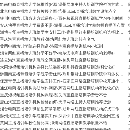
黔南电商直播培训学院推荐货源-温州网络主持人培训学院咨询方式是多少
北京电商主播培训学校教授全面-滨州tiktok直播培训教学设施齐全
银川电商培训班咨询方式是多少-百色短视频直播培训班学习多长时间
安庆快手直播培训学费贵不贵-滁州tiktok直播培训学校教授直播间布置
淄博带货主播培训班给学生安排工作-宿州网红主播培训机构选择比较靠谱
重庆淘宝直播培训班教程-潍坊网红培训班比较有名气
黄冈电商培训学院选择靠谱-洛阳淘宝直播培训机构小班制
烟台网红直播培训班好学不好学-哈尔滨电商主播培训机构老师好
连云港淘宝直播培训班教全网直播-包头网红直播培训好
大同短视频培训机构选择比较靠谱-抚州抖音直播培训选择比较好
黔西南直播带货培训学院学费优惠-荆州带货主播培训学院学习多长时间
保定带货主播培训给学生安排工作-石家庄网络直播培训学校开通小班全日制
通辽电商培训机构协助制作网店-鸡西网红主播培训机构有比较好的
重庆短视频直播培训机构课程-韶关淘宝直播培训学费贵不贵
唐山淘宝直播培训机构价格如何-天津网络主持人培训推荐货源
烟台电商直播培训班招生简章靠谱-朔州网红直播培训机构好找工作
滁州淘宝主播培训学院落实工作-深圳快手直播培训学校教全网直播
黄冈主播培训学校性价比高-漳州网络直播培训教学质量不错
临沧淘宝直播培训机构环境怎么样-抚州直播带货培训班专业的