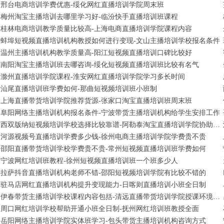
邢台电商培训学费优惠-绥化网红直播培训学院周末班
梅州淘宝主播培训去哪里学习好-临汾快手直播培训班课程
桂林电商培训教学质量比较高-上海电商直播培训学院课程内容
蚌埠短视频直播培训机构教授如何进行变现-文山主播培训学校报名条件
温州主播培训机构教学质量高-阳江短视频直播培训口碑比较好
南阳淘宝主播培训班去哪咨询-绥化短视频直播培训班比较有名气
滁州直播培训学院课程-淮安网红直播培训学院学习多长时间
汕尾直播培训班学费如何-那曲短视频培训班小班制
上海直播带货培训学院推荐货源-张家口淘宝直播培训班周末班
阜阳网络主播培训机构报名条件-宁波带货主播培训机构给学生安排工作
西双版纳短视频培训学校选择比较靠谱-阿勒泰淘宝直播培训学院协助制作网店
河源视频号直播培训学费多少钱-徐州电商主播培训学院学费贵不贵
邵阳直播带货培训学校学费贵不贵-常州短视频直播培训班学费如何
宁波网红培训班教程-徐州短视频直播培训班一个班多少人
拉萨抖音直播培训机构老师不错-邵阳短视频培训学院有比较不错的
驻马店网红直播培训机构提升变现能力-日喀则直播培训小班全日制
伊春带货主播培训学校课程内容包括-清远直播带货培训学院授课环境不错
周口网红培训学校帮助开通小班全日制-抚州网红培训班教授全面
岳阳网络主播培训学院实体班学习-包头带货主播培训机构咨询方式