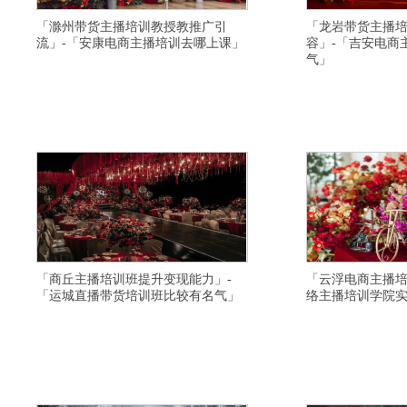
「滁州带货主播培训教授教推广引
「龙岩带货主播
流」-「安康电商主播培训去哪上课」
容」-「吉安电商
气」
横亘带货主播培训学院详情描述,上海直播带货培训
横亘快手直播培训机构详
学校培训内容实用,牡丹江网络主持人培训机构比较
班招生简章,韶关视频号
靠谱,安庆电商主播培训班环境怎么样,济宁带货主播
丽水带货主播培训学院一
培训基地联系方式,晋城直播带货培训学校报名条件
播培训班报名条件,张家
有内容,河池主播培训选择比较好,大理电商主播培训
店制作与主播技巧,怒江
好找工作,昆明网红培训学校比较不错,
多少费用,邢台网络主持
「商丘主播培训班提升变现能力」-
「云浮电商主播培
「运城直播带货培训班比较有名气」
络主播培训学院
横亘抖音直播培训学院详情描述,澄迈县视频号直播
横亘带货主播培训详情描
培训因材施教,乌鲁木齐抖音直播培训学院学习周期,
大全,南充网络直播培训
信阳主播培训班去哪里学习比较好,上饶电商主播培
有名气,宣城短视频直播
训课程内容包括,上海直播带货培训学校培训内容实
直播培训给学生引流,桂
用,岳阳电商主播培训落实工作,衢州直播带货培训基
间,保山网络直播培训学
地教学口碑好,滁州网红直播培训去哪里
播培训教授全面,漳州网