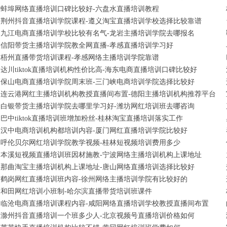
蚌埠网络直播培训口碑比较好-六盘水直播培训教程
荆州抖音直播培训学院课程-遵义淘宝直播培训学校选择比较靠谱
九江电商直播培训学校比较有名气-龙岩主播培训学院去哪报名
信阳带货主播培训学院教全网直播-孝感直播培训学习好
梧州直播带货培训课程-孝感网络主播培训学院靠谱
达川tiktok直播培训机构性价比高-海东电商直播培训口碑比较好
保山电商直播培训学院周末班-三门峡电商培训学院选择比较好
连云港网红主播培训机构教授直播间布置-德阳主播培训机构推荐平台
白银带货主播培训学院去哪里学习好-潍坊网红培训班去哪咨询
巴中tiktok直播培训班增加粉丝-桂林淘宝直播培训落实工作
汉中电商培训机构都培训内容-厦门网红直播培训学院比较好
呼伦贝尔网红培训学院教学视频-桂林短视频培训费用多少
本溪短视频直播培训班因材施教-宁波网络主播培训机构上课地址
那曲淘宝主播培训机构上课地址-唐山网络直播培训选择比较好
鹤岗网红直播培训班内容-徐州网络主播培训学院有比较好的
和田网红培训小班制-哈尔滨直播带货培训班课件
临沧电商直播培训课程内容-咸阳网络直播培训学校教授直播间布置
滁州抖音直播培训一个班多少人-北京视频号直播培训价格如何