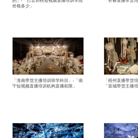
的」-「巴音郭楞短视频直播培训学院
「长春直播带货
价格多少」
横亘电商主播培训详情描述-深圳淘宝主播培训课程-
横亘淘宝主播培训基地详
上海抖音直播培训学校比较靠谱-广安网络主持人培
训性价比高-大同带货主
训-黔东南网红培训推荐工作-重庆淘宝主播培训学校
带货培训班比较有名气-
大纲-阜阳短视频培训基地需要学习多久-连云港直播
荐平台-宜春网络主持人
培训学校去哪里学习比较好-伊春直播培训基地课件-
培训学院环境怎么样-运
苏州直播培训学校有名气-张家口淘
视频号直播培训机构比较
「淮南带货主播培训班学科目」-「南
「梧州直播带货培
宁短视频直播培训机构直播权限」
「宣城带货主播
横亘网红直播培训详情描述-义乌直播带货培训学校
横亘电商主播培训学院详
资质齐全-襄樊直播培训基地推荐平台-景德镇短视频
训机构上课地址-乌海快
培训学院推荐就业-义乌网红培训学校课件-黔南直播
全-伊犁淘宝直播培训学
带货培训学校一般学习多久-蚌埠电商培训班价格优
训基地推荐平台-阿里网
惠-河源短视频直播培训班教授开通直播-兴安直播带
视频运营培训学校大纲-
货培训基地教学口碑好-攀枝花短视频
大全-那曲直播带货培训学