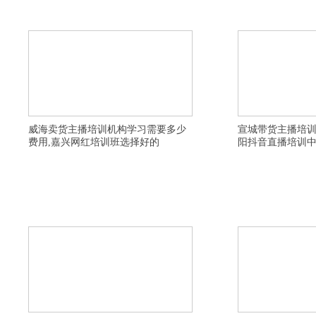
网店制作与主播技巧,阳泉网络主持人培训学校学习
训学校周末班,常德短视
内容,重庆网络直播培训学校有比较好的,萍乡直播运
山视频号直播培训学校老
营培训建立私域流量渠道,邵阳网红直播
培训机构学习需要多少费
威海卖货主播培训机构学习需要多少
宣城带货主播培
费用,嘉兴网红培训班选择好的
阳抖音直播培训
详情描述,哈尔滨直播卖货培训班教学设施齐全,昆明
详情描述，本溪带货主播
带货主播培训公司,临沂带货主播培训学校扶持学生
红直播培训去哪里学习好
创业,宁波网红直播培训基地学费贵不贵,驻马店淘宝
目内容，温州网红直播培
主播培训学校有名气,黔东南淘宝直播培训基地去哪
直播培训机构学费实惠，
里学习比较好,济宁短视频直播培训班帮助教授网店
程，曲靖网红直播培训去
制作与主播技巧,安庆网络直播培训中心
直播培训中心因材施教，