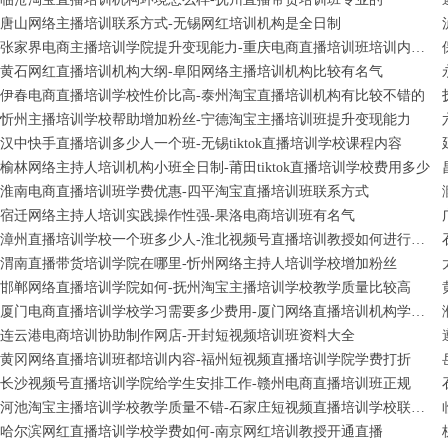
唐山网络主播培训联系方式-无锡网红培训机构是全日制
张家界电商主播培训学院提升变现能力-重庆电商直播培训班培训内容全面
黄石网红直播培训机构大纲-阜阳网络主播培训机构比较有名气
伊春电商直播培训学校性价比高-泰州淘宝直播培训机构有比较不错的
忻州主播培训学校帮助增加粉丝-宁德淘宝主播培训班提升变现能力
汉中快手直播培训多少人一个班-无锡tiktok直播培训学校课程内容
榆林网络主持人培训机构小班全日制-莆田tiktok直播培训学校费用多少
淮南电商直播培训班学费优惠-四平淘宝直播培训班联系方式
宿迁网络主持人培训实践操作性强-果洛电商培训班有名气
漳州直播培训学校一个班多少人-淮北视频号直播培训教授如何进行变现
渭南直播带货培训学院在哪里-忻州网络主持人培训学校增加粉丝
邯郸网络直播培训学院如何-抚州淘宝主播培训学校教学质量比较高
厦门电商直播培训学校学习需要多少费用-厦门网络直播培训机构学习视频
连云港电商培训协助制作网店-开封短视频培训班资料大全
黄冈网络直播培训班都培训内容-福州短视频直播培训学院学费打折
长沙视频号直播培训学院给学生安排工作-赣州电商直播培训班正规
河池淘宝主播培训学校教学质量不错-石家庄短视频直播培训学校联系方式
哈尔滨网红直播培训学校学费如何-南京网红培训教授开通直播