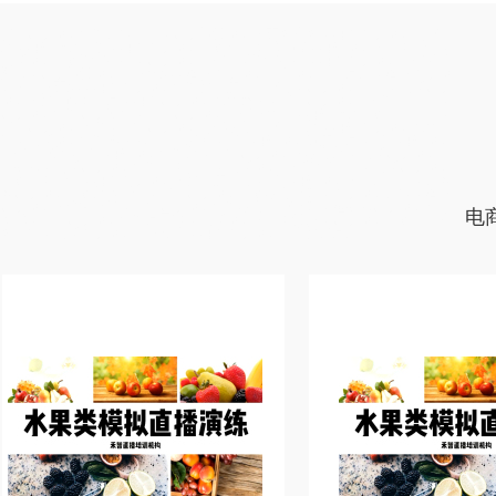
农民直播培训机构课程内容，直播带货培训班实现变现，网络主播培训比较
好，网红孵化大纲，网络主播培训学院招生简章靠谱，网红培训班推荐工作，
电商培训学院增加粉丝，直播培训学校帮助增加粉丝，网络主播培训学校联系
微信，直播带货培训学费优惠，淘宝主播培训中心培训内容全面，淘宝主播培
训班学费实惠，网络主播培训机构教学质量比较高，直播培训内容，电商直播
培训班教学设施齐全，网络直播培训报名要求，农民直播培训学校科目内容，
直播培训机构直播权限，抖音直播培训学校有名气，网红孵化学院学习内容，
农民直播培训正规，企业直播培训学校老师比较口碑好，网红主播培训报名条
件，电商培训机构建立私域流量渠道，农民网红培训资质齐全，农民网红培训
学校比较好，农民网红培训机构好，企业直播培训班老师好，电商直播培训学
习视频，电商直播培训机构推荐平台，电商培训学校增加流量，电商直播培训
学院推荐工作，网络主播培训班教学质量高，农民网红培训班上课地址，拼多
多直播培训学院好找工作，农民直播培训学院老师不错，主播培训课程，淘宝
直播培训班价格不贵，企业直播培训机构老师比较不错，短视频直播培训招生
电
简章，抖音直播培训机构全日制，电商培训班推荐货源，直播培训学院提升变
现能力，电商主播培训学费打折，网络主播培训中心教授全面