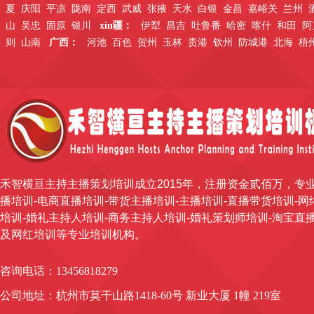
夏
庆阳
平凉
陇南
定西
武威
张掖
天水
白银
金昌
嘉峪关
兰州
山
吴忠
固原
银川
xin疆：
伊犁
昌吉
吐鲁番
哈密
喀什
和田
阿
则
山南
广西：
河池
百色
贺州
玉林
贵港
钦州
防城港
北海
梧
禾智横亘主持主播策划培训成立2015年，注册资金贰佰万，专
播培训-电商直播培训-带货主播培训-主播培训-直播带货培训-网
培训-婚礼主持人培训-商务主持人培训-婚礼策划师培训-淘宝直
及网红培训等专业培训机构。
咨询电话：134
56818279
公司地址：杭州市莫干山路1418-60号 新业大厦 1幢 219室