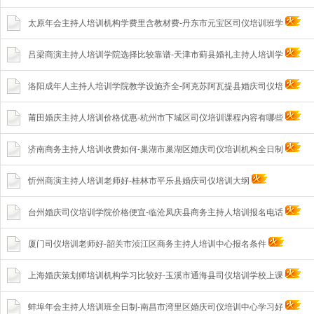
太原年会主持人培训机构学费里含教材费-丹东市元宝区司仪培训班学
吕梁商演主持人培训学院选择比较靠谱-天津市蓟县婚礼主持人培训学
洛阳成年人主持人培训学院教学设施齐全-阿克苏阿瓦提县婚庆司仪培
莆田婚庆主持人培训价格优惠-杭州市下城区司仪培训课程内容有哪些
济南商务主持人培训收费如何-巢湖市巢湖区婚庆司仪培训机构全日制
忻州商演主持人培训老师好-桂林市平乐县婚庆司仪培训大纲
台州婚庆司仪培训学院价格便宜-临沧凤庆县商务主持人培训报名电话
厦门司仪培训老师好-韶关市浈江区商务主持人培训中心报名条件
上海婚庆策划师培训机构学习比较好-玉溪市通海县司仪培训学校上课
蚌埠年会主持人培训班全日制-南昌市湾里区婚庆司仪培训中心学习好