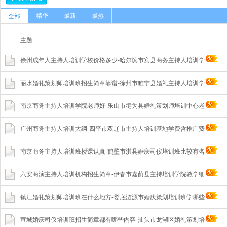
精华
最新
最热
全部
主题
徐州成年人主持人培训学校价格多少-哈尔滨市宾县商务主持人培训学
丽水婚礼策划师培训班招生简章靠谱-徐州市睢宁县婚礼主持人培训学
南京商务主持人培训学院老师好-乐山市犍为县婚礼策划师培训中心老
广州商务主持人培训大纲-四平市双辽市主持人培训基地学费含推广费
南京商务主持人培训班授课认真-鹤壁市淇县婚庆司仪培训班比较有名
六安商演主持人培训机构招生简章-伊春市嘉荫县主持培训学院教学细
镇江婚礼策划师培训班在什么地方-娄底涟源市婚庆策划培训班学哪些
宣城婚庆司仪培训班招生简章都有哪些内容-汕头市龙湖区婚礼策划培