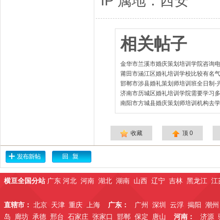
IP 属地：西安
相关帖子
金华市兰溪市婚庆策划培训学院咨询电
莆田市涵江区婚礼培训学校比较有名气
邯郸市涉县婚礼策划师培训班全日制-
济南市历城区婚礼培训学院需要学习多
南阳市方城县婚庆策划师培训机构去学
收藏
顶
0
横亘全国分站
广东
河北
河南
湖北
湖南
山西
辽宁
吉林
黑龙江
江
直辖市：
北京
天津
重庆
上海
广东：
广州
深圳
云浮
揭阳
潮州
岛
廊坊
承德
邢台
石家庄
张家口
邯郸
保定
唐山
河南：
济源