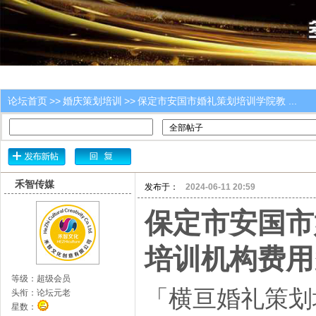
论坛首页
>>
婚庆策划培训
>>
保定市安国市婚礼策划培训学院教 ...
禾智传媒
发布于：
2024-06-11 20:59
保定市安国市
培训机构费用
等级：
超级会员
「横亘婚礼策划
头衔：
论坛元老
星数：