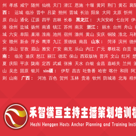
州
孝感
咸宁
随州
仙桃
天门
潜江
恩施
十堰
黄冈
荆门
黄石
襄
西：
运城
临汾
晋中
吕梁
朔州
晋城
长治
阳泉
大同
太原
忻州
原
白山
通化
辽源
四平
吉林
长春
黑龙江：
大兴安岭
七台河
伊
港
徐州
盐城
扬州
南通
镇江
苏州
南京
浙江：
丽水
台州
舟山
城
六安
阜阳
巢湖
淮南
池州
宿州
滁州
黄山
安庆
铜陵
淮北
马
安
赣州
新余
萍乡
鹰潭
九江
景德镇
南昌
山东：
菏泽
滨州
德
州
凉山
甘孜
眉山
雅安
广安
南充
乐山
内江
广元
攀枝花
自贡
南：
临沧
迪庆
怒江
丽江
德宏
保山
西双版纳
普洱
文山
红河
夏
庆阳
平凉
陇南
定西
武威
张掖
天水
白银
金昌
嘉峪关
兰州
山
吴忠
固原
银川
xin疆：
伊犁
昌吉
吐鲁番
哈密
喀什
和田
阿
则
山南
广西：
河池
百色
贺州
玉林
贵港
钦州
防城港
北海
梧