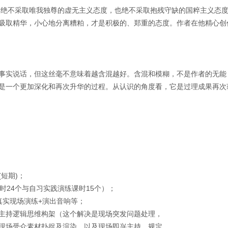
绝不采取唯我独尊的虚无主义态度，也绝不采取抱残守缺的国粹主义态度
吸取精华，小心地分离糟粕，才是积极的、郑重的态度。作者在他精心创
事实说话，但这丝毫不意味着越含混越好。含混和模糊，不是作者的无能
是一个更加深化和再次升华的过程。从认识的角度看，它是过理成果再次
短期)；
时24个与自习实践演练课时15个）；
真实现场演练+演出音响等；
主持逻辑思维构架（这个解决是现场突发问题处理，
现场受众素材扑捉及渲染，以及现场即兴主持。规定