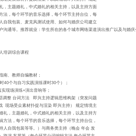
礼，主题婚礼，中式婚礼的相关主持，以及主持方面
方法，每个环节的音乐选择，每个环节主持台位，每
人自我包装、麦克风测试使用、如何与婚庆公司建立
户沟通等。推荐就业：学生所在的各个城市网络渠道演出推广以及与婚庆
人培训综合课程
指南、教师自编教材；
时40个与自习实践演练课时30个）；
真实现场演练+演出音响等；
通话调整 台词方法 即兴主持逻辑思维构架（突发问题
戏 现场受众素材扑捉与渲染 即兴主持） 规定情境主
婚礼，主题婚礼，中式婚礼的相关主持，以及主持方
辑方法，每个环节的音乐选择，每个环节主持台位，
持人自我包装等等。）与商务类主持（晚会 年会 发
会 路演 车展等（每个环节台词编辑方法 每个环节主