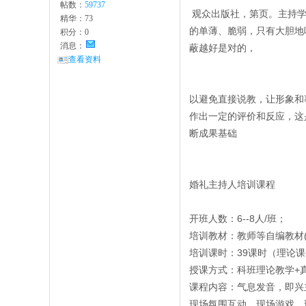
帖数：
59737
观众出版社，第页。主持学
精华：
73
的单薄、脆弱，只有大胆地
积分：
0
消息：
蔽越好是对的，
查看资料
以避免直接说教，让形象和
作出一定的评价和反应，这
断成果基础
婚礼主持人培训课程
开班人数：6--8人/班；
培训教材：教师等自编教材(
培训课时：39课时（理论课
授课方式：科班理论教学+
课程内容：气息发音，即兴
现场氛围互动，现场游戏，