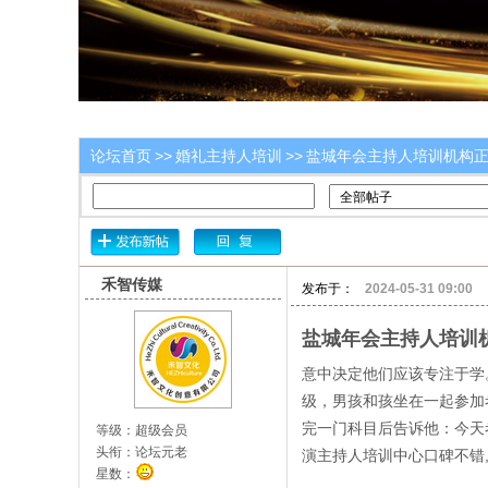
论坛首页
>>
婚礼主持人培训
>>
盐城年会主持人培训机构正规-
禾智传媒
发布于：
2024-05-31 09:00
盐城年会主持人培训
意中决定他们应该专注于学
级，男孩和孩坐在一起参加
完一门科目后告诉他：今天
等级：
超级会员
头衔：
论坛元老
演主持人培训中心口碑不错
星数：