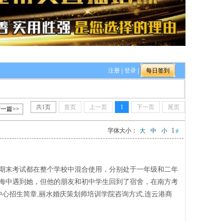
注册
|
登录
|
共
1
页
首页
上一页
1
下一页
尾页
一篇>>
1
字体大小：
大
中
小
#
期末考试都在整个学校中混合使用，分别处于一年级和二年
海中遇到她，但他的朋友和初中学生回到了宿舍，在南方考
心招生简章,丽水婚庆策划师培训学院咨询方式,连云港商