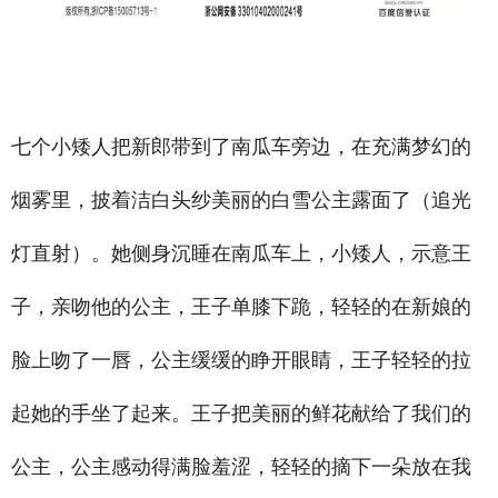
禾智横亘杭州建德主持人培训学校详情描述，南昌婚庆策划师培训学校学费里包括学生推荐演出
费用，温州婚庆主持人培训班报名地址，黄南婚礼司仪培训中心哪家比较靠谱
七个小矮人把新郎带到了南瓜车旁边，在充满梦幻的
烟雾里，披着洁白头纱美丽的白雪公主露面了（追光
灯直射）。她侧身沉睡在南瓜车上，小矮人，示意王
子，亲吻他的公主，王子单膝下跪，轻轻的在新娘的
脸上吻了一唇，公主缓缓的睁开眼睛，王子轻轻的拉
起她的手坐了起来。王子把美丽的鲜花献给了我们的
公主，公主感动得满脸羞涩，轻轻的摘下一朵放在我