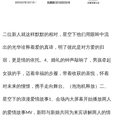
禾智横亘衢州婚礼策划师培训学校详情描述，双鸭山主持人培训学校正规，淮南司仪培训机构咨
询电话是多少，南充婚庆培训学院哪家教授全面，文山婚庆策划师培训收获情感
二位新人就这样默默的相对，星空下他们用眼眸中流
出的光华诠释着爱的真谛，明了彼此是对方爱的归
宿，更是情的依托。
、婚礼的钟声敲响了，男孩牵起
4
女孩的手，迈着幸福的步履，带着收获的喜悦，怀着
对未来的憧憬，携手走向舞台。（泡泡机释放）二、
星空下的浪漫爱情故事
、会场内大屏幕开始播放两人
1
的爱情故事
，新郎与新娘共同为来宾讲解两人的情
MV