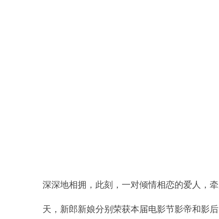
禾智横亘丽水婚庆策划师培训学校详情描述，福州婚庆策划师培训班需要学习多久
深深地相拥，此刻，一对倾情相恋的爱人，牵
天，新郎新娘分别荣获本届电影节影帝和影后