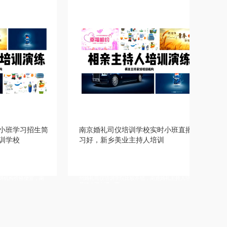
南京婚礼司仪培训学校实时小班直播学
宁波婚宴主持人
习好，新乡美业主持人培训
队，上饶婚礼主
详情描述，西双版纳婚礼策划师培训机构，台州商务
详情描述，泰州婚庆
主持人培训机构扶持创业，呼伦贝尔婚庆主持人培训
培训中心招生简章靠
班好找工作，芜湖婚庆主持人培训学院报名条件，苏
如何，温州成年人主
州婚礼司仪培训学院比较不错，南通婚礼主持人培训
仪培训学校课程内容
基地小班上课，南
习多久，聊城婚礼