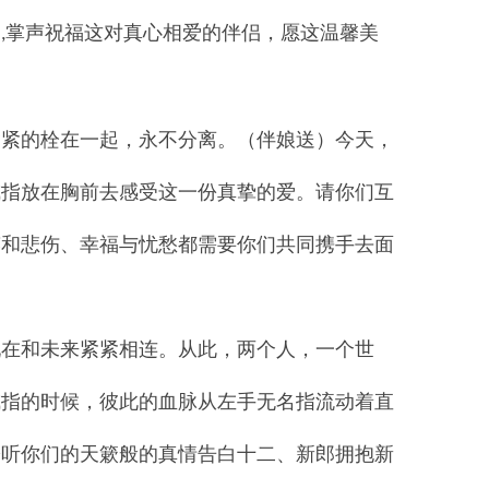
们
掌声祝福这对真心相爱的伴侣，愿这温馨美
,
紧紧的栓在一起，永不分离。（伴娘送）今天，
戒指放在胸前去感受这一份真挚的爱。请你们互
笑和悲伤、幸福与忧愁都需要你们共同携手去面
现在和未来紧紧相连。从此，两个人，一个世
戒指的时候，彼此的血脉从左手无名指流动着直
聆听你们的天簌般的真情告白十二、新郎拥抱新