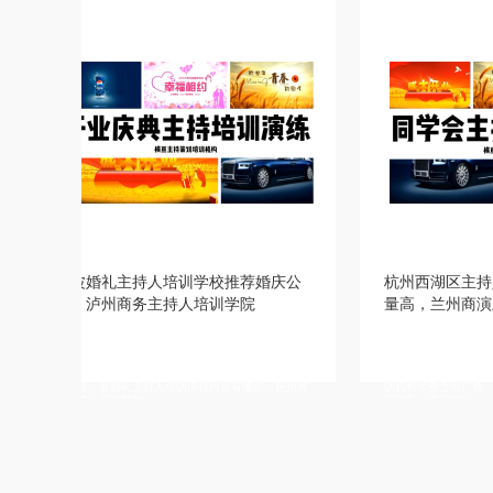
礼主持人培训学校推荐婚庆公
杭州西湖区主持人培训班全日制
州商务主持人培训学院
量高，兰州商演主持人培训
大庆婚宴主持人培训班，盐城司仪培训机
详情描述，汕尾婚庆司仪培训，南京婚礼主
不错，亳州婚礼策划师培训班培训哪些内
班扶持创业，黄石婚礼主持人培训机构课程
演主持人培训口碑好，宁波司仪培训班比
哪些，南京婚礼策划师培训学费贵不贵，南
婚礼主持人培训课程内容有哪些，抚州商
训机构学费含推广费，台州司仪培训中心推
训机构
仪团队，湖州婚礼