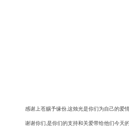
禾智横亘宁波商演主持人培训班详情描述，湖州商务主持人培训学院比较不错，舟
感谢上苍赐予缘份
这烛光是你们为自己的爱
,
谢谢你们
是你们的支持和关爱带给他们今天
,