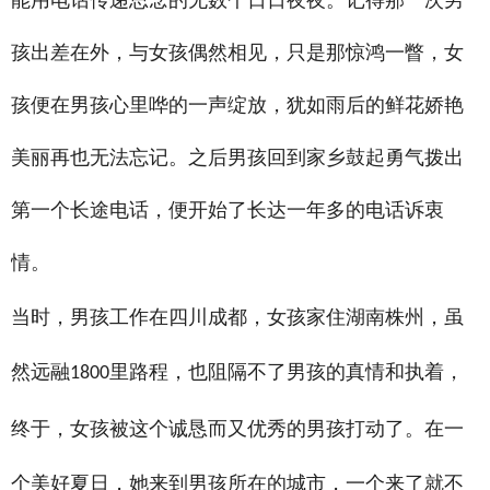
能用电话传递思念的无数个日日夜夜。记得那一次男
孩出差在外，与女孩偶然相见，只是那惊鸿一瞥，女
孩便在男孩心里哗的一声绽放，犹如雨后的鲜花娇艳
美丽再也无法忘记。之后男孩回到家乡鼓起勇气拨出
第一个长途电话，便开始了长达一年多的电话诉衷
情。
当时，男孩工作在四川成都，女孩家住湖南株州，虽
然远融
里路程，也阻隔不了男孩的真情和执着，
1800
终于，女孩被这个诚恳而又优秀的男孩打动了。在一
个美好夏日，她来到男孩所在的城市，一个来了就不