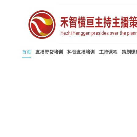
首页
直播带货培训
抖音直播培训
主持课程
策划课