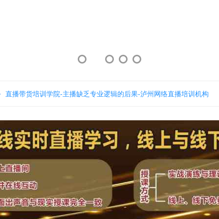
>
直播带货培训学院-主播缺乏专业逻辑的后果-泸州网络直播培训机构