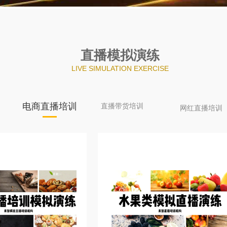
直播模拟演练
LIVE SIMULATION EXERCISE
电商直播培训
直播带货培训
网红直播培训