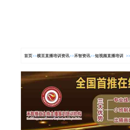
/2025/
首页
>>
横亘直播培训资讯
>>
禾智资讯
>>
短视频直播培训
>