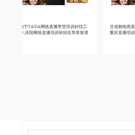
TikTok网络直播带货培训好找工
甘成都电商直播培训学院教学
庆阳网络直播培训班招生简章靠谱
重庆直播培训比较好
快手直播培训班讲师口碑不错，孝感网络主播培
白沙TikTok电商培训学院教学质量比
校教授开通直播，菏泽淘宝主播培训班招生简章
播培训学校教授直播开通，重庆直播培
忻州TikTok直播培训学校一般学习多久，温州短
要多少费用，哈尔滨视频号直播培训学
直播培训基地讲师比较不错，成都网络主播培训
株洲抖音直播培训基地落实就业，运城
抖音直播培训学校有名气，网红孵化学院学习内容，电商直播培训学习
培训
有不错的
教学质量比较高，抖音直播培训机构全日制，淘宝直播培训课件，直播
播，电商培训学校增加流量，网红培训口碑比较好，电商培训学院增加
惠，网红主播培训报名条件，直播带货培训班实现变现，直播带货培训
直播权限，企业直播培训班老师好，企业直播培训学院报名地址，农民
商直播培训班教学设施齐全，网红培训班推荐工作，网络主播培训学校
训招生简章，农民直播培训学校科目内容，网络主播培训中心教授全面
习比较好，农民网红培训资质齐全，直播培训内容，电商主播培训学费
招生简章靠谱，网红培训学校扶持学生创业，网络直播培训报名要求