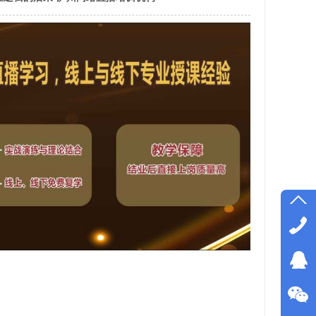
训基地，短视频直播培训学院，网络直播培训基地，直播带货培训视频学院，短
训班，直播带货培训视频中心，短视频直播培训班，短视频带货直播培训学校，
，微商带货直播培训基地